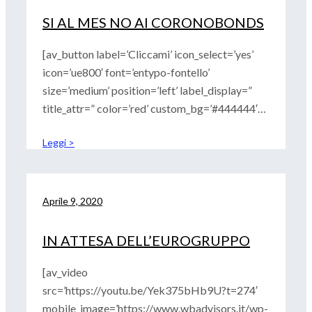
SI AL MES NO AI CORONOBONDS
[av_button label=’Cliccami’ icon_select=’yes’
icon=’ue800′ font=’entypo-fontello’
size=’medium’ position=’left’ label_display=”
title_attr=” color=’red’ custom_bg=’#444444′
custom_font=’#ffffff’
Leggi >
link=’manually,https://www.youtube.com/watc
h?v=vlP07oEkEPY’ link_target=” id=”
custom_class=” av_uid=’av-2rvm17′
admin_preview_bg=”] Un rafforzamento
Aprile 9, 2020
IN ATTESA DELL’EUROGRUPPO
[av_video
src=’https://youtu.be/Yek375bHb9U?t=274′
mobile_image=’https://www.wbadvisors.it/wp-