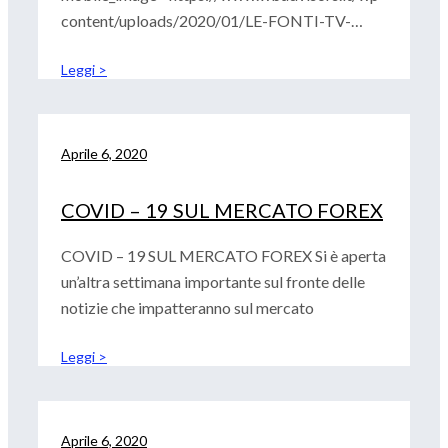
content/uploads/2020/01/LE-FONTI-TV-
300×149.png’ attachment=’6279′
Leggi >
attachment_size=’medium’ format=’16-9′
width=’16’ height=’9′ conditional_play=” id=”
custom_class=” av_uid=’av-bgiz7′]
INTERVISTA DI GIUSEPPE DI VITTORIO LE
Aprile 6, 2020
FONTI TV
COVID – 19 SUL MERCATO FOREX
COVID – 19 SUL MERCATO FOREX Si è aperta
un’altra settimana importante sul fronte delle
notizie che impatteranno sul mercato
Leggi >
Aprile 6, 2020