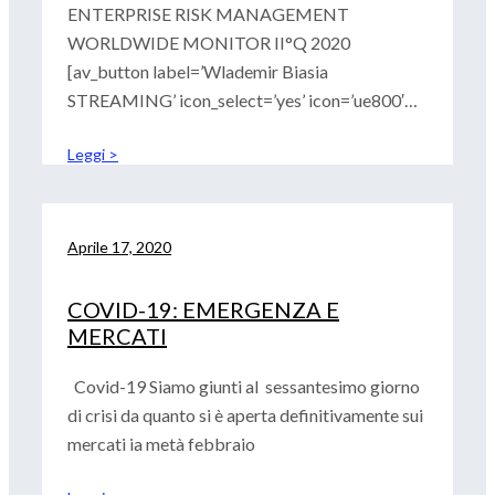
ENTERPRISE RISK MANAGEMENT
WORLDWIDE MONITOR II°Q 2020
[av_button label=’Wlademir Biasia
STREAMING’ icon_select=’yes’ icon=’ue800′
font=’entypo-fontello’ size=’medium’
Leggi >
position=’left’ label_display=” title_attr=”
color=’blue’
Aprile 17, 2020
COVID-19: EMERGENZA E
MERCATI
Covid-19 Siamo giunti al sessantesimo giorno
di crisi da quanto si è aperta definitivamente sui
mercati ia metà febbraio