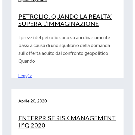
y_enabled’ format=’16-9′ width=’16’ height=’9′
conditional_play=” id=” custom_class=”
PETROLIO: QUANDO LA REALTA’
av_uid=’av-23qp99′] Al Consiglio Europeo di
SUPERA L’IMMAGINAZIONE
oggi,
I prezzi del petrolio sono straordinariamente
bassi a causa di uno squilibrio della domanda
sull’offerta acuito dal confronto geopolitico
Quando
Leggi >
Aprile 20, 2020
ENTERPRISE RISK MANAGEMENT
II°Q 2020