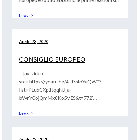
Leggi >
Aprile 23, 2020
CONSIGLIO EUROPEO
[av_video
src=’https://youtu.be/A_Tv4oYaQW0?
list=PLu6CXp1tqqhU_a-
bWrYCojQmMx8Ko5VES&t=772′
mobile_image=’https://www.wbadvisors.it/wp-
Leggi >
content/uploads/2020/01/LE-FONTI-TV-
300×149.png’ attachment=’6279′
attachment_size=’medium’
video_autoplay_enabled=’aviaTBvideo_autopla
Aprile 22, 2020