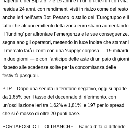
riaperture dei Btp a 3, 7 e 15 anni e in un off-the-run con vita
residua 24 anni, con rendimenti visti in rialzo come del resto
anche ieri nell’asta Bot. Pesano lo stallo dell’Eurogruppo e il
fatto che alcuni emittenti della zona euro stiano aumentando
il ‘funding’ per affrontare l’emergenza e le sue conseguenze,
segnalano gli operatori, mettendo in luce inoltre che stamani
il mercato farà i conti con una ‘supply’ corposa — 19 miliardi
in due giorni — e con l’anticipo delle aste di un paio di giorni
rispetto alle scadenze solite per la concomitanza delle
festività pasquali.
BTP – Dopo una seduta in territorio negativo, oggi si riparte
da 1,65% per il tasso del decennale di riferimento, con
un’oscillazione ieri tra 1,62% e 1,81%, e 197 per lo spread
che si è mosso di oltre 20 punti base.
PORTAFOGLIO TITOLI BANCHE – Banca d’Italia diffonde