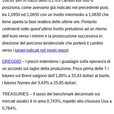
108,92 yen in rialzo dello 0,1%.Il cambio eur usd si
posiziona, come avevamo già indicato nel precedente post,
tra 1,0950 ed 1,0650 con un livello intermedio a 1,0830 che
tiene aperta la fase reattiva delle ultime ore. Pertanto
cedimenti sotto quest’ultimo livello preludono ad un ritorno
dell’euro verso i minimi e la prosecuzione successiva in
direzione del percorso tendenziale che porterà il cambio
verso i
target indicati nel nostri report
.
GREGGIO
– I prezzi estendono i guadagni sulla speranza di
un accordo sul taglio della produzione. Poco prima delle 7 i
futures sul Brent salgono dell’1,80% a 33,43 dollari al barile,
i futures Nymex del 3,43% a 25,95 dollari.
TREASURIES – Il tasso del benchmark decennale sui
mercati asiatici è in area 0,743%, rispetto alla chiusura Usa a
0,764%.