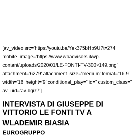
[av_video src=’https://youtu.be/Yek375bHb9U?t=274′
mobile_image=’https://www.wbadvisors.it/wp-
content/uploads/2020/01/LE-FONTI-TV-300×149.png’
attachment=’6279′ attachment_size=’medium’ format=’16-9′
width=’16’ height=’9′ conditional_play=” id=” custom_class=”
av_uid=’av-bgiz7′]
INTERVISTA DI GIUSEPPE DI
VITTORIO LE FONTI TV A
WLADEMIR BIASIA
EUROGRUPPO