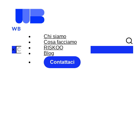
Chi siamo
Cosa facciamo
RISKOO
×
Blog
Contattaci
IN ATTESA
DELL’EUROGR
UPPO
Home
News
IN ATTESA DELL’EUROGRUPPO