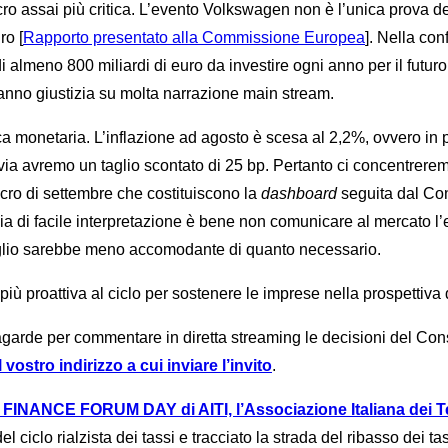
o assai più critica. L’evento Volkswagen non è l’unica prova dei f
ro [
Rapporto presentato alla Commissione
Europea
]. Nella co
almeno 800 miliardi di euro da investire ogni anno per il futuro 
e fanno giustizia su molta narrazione main stream.
ca monetaria. L’inflazione ad agosto è scesa al 2,2%, ovvero in p
via avremo un taglio scontato di 25 bp. Pertanto ci concentrere
cro di settembre che costituiscono la
dashboard
seguita dal Con
 sia di facile interpretazione è bene non comunicare al mercato l
iglio sarebbe meno accomodante di quanto necessario.
più proattiva al ciclo per sostenere le imprese nella prospettiva 
garde per commentare in diretta streaming le decisioni del Con
ostro indirizzo a cui inviare l’invito
.
NANCE FORUM DAY di AITI, l’Associazione Italiana dei Te
el ciclo rialzista dei tassi e tracciato la strada del ribasso dei 