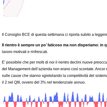
Home
FOREX|FX RISK MANAGEMENT|News|Ou
Il Consiglio BCE di questa settimana ci riporta subito a legge
Il rientro è sempre un po’ faticoso ma non disperiamo: in q
lavoro motivati e rinfrescati.
E’ possibile che per molti di noi il rientro declini nuove preoc
del Management dell’azienda non erano così scontate. Ancor meno
sulle cause che stanno sgretolando la competitività del sistema 
il 2 nel QIII, ovvero del 3% nel tendenziale annuo.