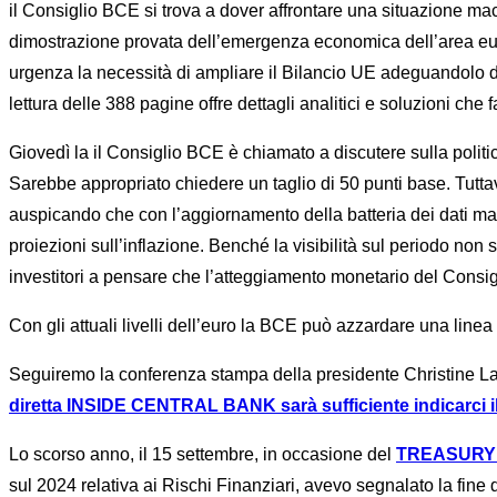
il Consiglio BCE si trova a dover affrontare una situazione macr
dimostrazione provata dell’emergenza economica dell’area eu
urgenza la necessità di ampliare il Bilancio UE adeguandolo di 
lettura delle 388 pagine offre dettagli analitici e soluzioni ch
Giovedì la il Consiglio BCE è chiamato a discutere sulla politi
Sarebbe appropriato chiedere un taglio di 50 punti base. Tutta
auspicando che con l’aggiornamento della batteria dei dati ma
proiezioni sull’inflazione. Benché la visibilità sul periodo non
investitori a pensare che l’atteggiamento monetario del Cons
Con gli attuali livelli dell’euro la BCE può azzardare una linea 
Seguiremo la conferenza stampa della presidente Christine La
diretta INSIDE CENTRAL BANK sarà sufficiente indicarci il v
Lo scorso anno, il 15 settembre, in occasione del
TREASURY FI
sul 2024 relativa ai Rischi Finanziari, avevo segnalato la fine d