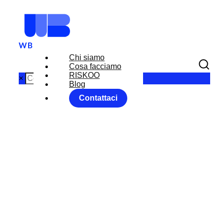
Chi siamo
Cosa facciamo
RISKOO
×
Blog
Contattaci
DATI,
ANCORA
DATI, LE
BANCHE