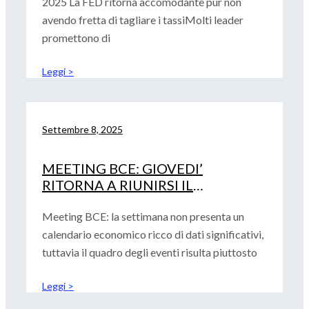
2025 La FED ritorna accomodante pur non
avendo fretta di tagliare i tassiMolti leader
promettono di
Leggi >
Settembre 8, 2025
MEETING BCE: GIOVEDI’
RITORNA A RIUNIRSI IL
CONSIGLIO DELLA BANCA
CENTRALE EUROPEA
Meeting BCE: la settimana non presenta un
calendario economico ricco di dati significativi,
tuttavia il quadro degli eventi risulta piuttosto
Leggi >