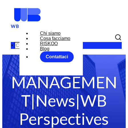
Chi siamo
Category: FX
Cosa facciamo
RISKOO
×
Blog
Contattaci
RISK
MANAGEMEN
T|News|WB
Perspectives