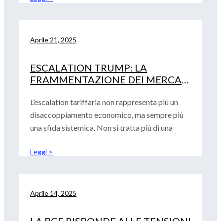
Aprile 21, 2025
ESCALATION TRUMP: LA
FRAMMENTAZIONE DEI MERCATI
NON E’ PIÙ UN RISCHIO, E’ UNA
CERTEZZA
L’escalation tariffaria non rappresenta più un
disaccoppiamento economico, ma sempre più
una sfida sistemica. Non si tratta più di una
Leggi >
Aprile 14, 2025