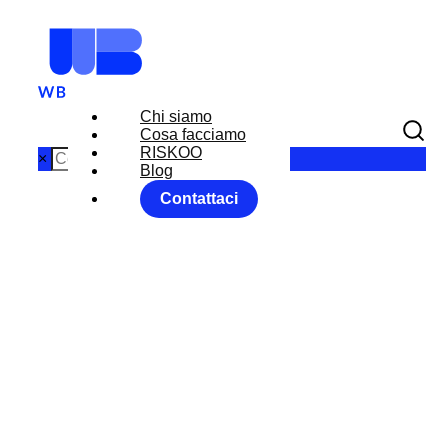
Chi siamo
Cosa facciamo
RISKOO
×
Blog
Contattaci
FX RISK
MANAGEMEN
T WB RISKOO
Home
FX RISK MANAGEMENT|News|WB Perspectives