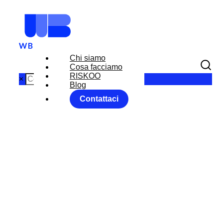
Chi siamo
Cosa facciamo
RISKOO
×
Blog
Contattaci
EURO A
PROVA DI
GRAVITA’
Home
FX RISK MANAGEMENT|News|WB Perspectives