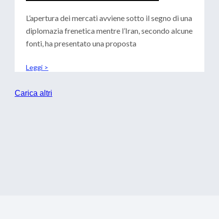
CENTRALI: SCENARI PER LE
TESORERIE
L’apertura dei mercati avviene sotto il segno di una
diplomazia frenetica mentre l’Iran, secondo alcune
fonti, ha presentato una proposta
Leggi >
Carica altri