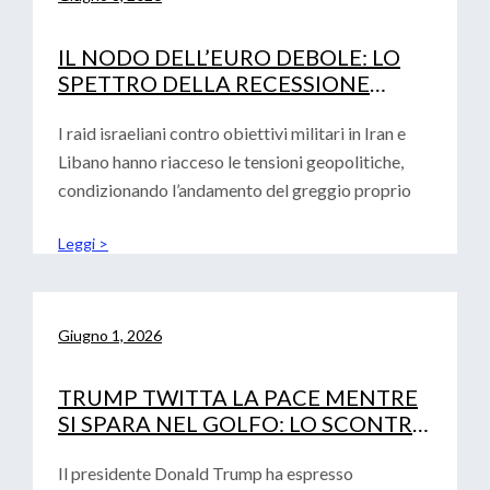
IL NODO DELL’EURO DEBOLE: LO
SPETTRO DELLA RECESSIONE
TECNICA E LA DECISIONE DEI TASSI
DI INTERESSE BCE
I raid israeliani contro obiettivi militari in Iran e
Libano hanno riacceso le tensioni geopolitiche,
condizionando l’andamento del greggio proprio
Leggi >
Giugno 1, 2026
TRUMP TWITTA LA PACE MENTRE
SI SPARA NEL GOLFO: LO SCONTRO
GEOPOLITICO SFIDA IL DEBUTTO
DI WARSH
Il presidente Donald Trump ha espresso