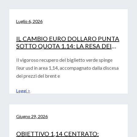
Luglio 6, 2026
IL CAMBIO EURO DOLLARO PUNTA
SOTTO QUOTA 1.14: LA RESA DEI
CONTI TRA FED, PETROLIO E
CURVA IRS
Il vigoroso recupero del biglietto verde spinge
l’eur usd in area 1,14, accompagnato dalla discesa
dei prezzi del brent e
Leggi >
Giugno 29, 2026
OBIETTIVO 1,14 CENTRATO: