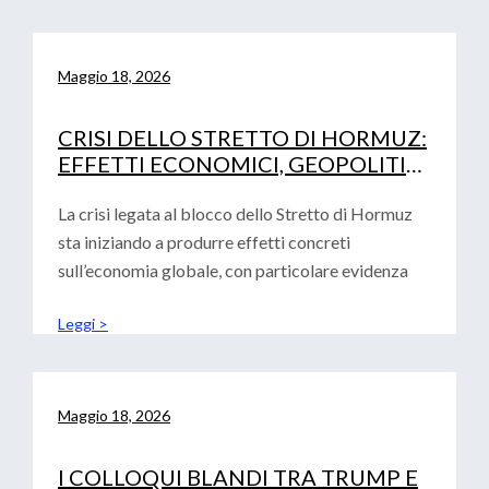
Maggio 18, 2026
CRISI DELLO STRETTO DI HORMUZ:
EFFETTI ECONOMICI, GEOPOLITICI
E IMPLICAZIONI PER EUROPA,
STATI UNITI E CINA
La crisi legata al blocco dello Stretto di Hormuz
sta iniziando a produrre effetti concreti
sull’economia globale, con particolare evidenza
Leggi >
Maggio 18, 2026
I COLLOQUI BLANDI TRA TRUMP E