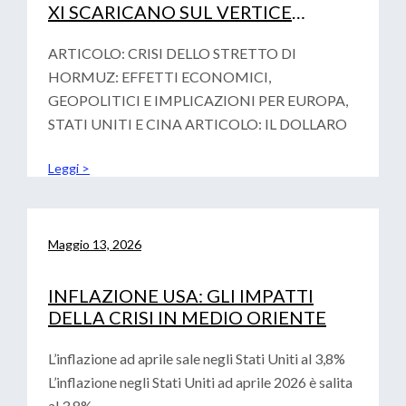
XI SCARICANO SUL VERTICE
FINAZIARIO DI PARIGI LA
VOTALITA’ GEOPOLITICA
ARTICOLO: CRISI DELLO STRETTO DI
HORMUZ: EFFETTI ECONOMICI,
GEOPOLITICI E IMPLICAZIONI PER EUROPA,
STATI UNITI E CINA ARTICOLO: IL DOLLARO
Leggi >
Maggio 13, 2026
INFLAZIONE USA: GLI IMPATTI
DELLA CRISI IN MEDIO ORIENTE
L’inflazione ad aprile sale negli Stati Uniti al 3,8%
L’inflazione negli Stati Uniti ad aprile 2026 è salita
al 3,8%