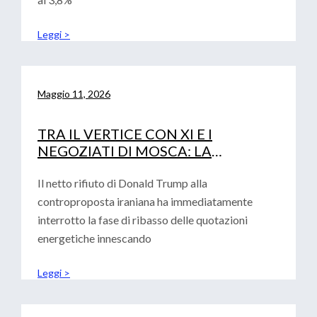
Leggi >
Maggio 11, 2026
TRA IL VERTICE CON XI E I
NEGOZIATI DI MOSCA: LA
DIPLOMAZIA DI TRUMP ALLA
PROVA DEI FATTI
Il netto rifiuto di Donald Trump alla
controproposta iraniana ha immediatamente
interrotto la fase di ribasso delle quotazioni
energetiche innescando
Leggi >