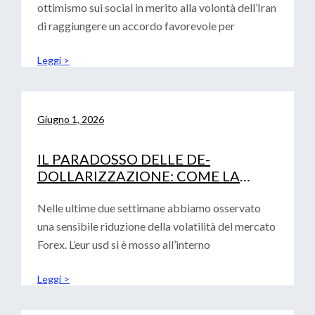
ottimismo sui social in merito alla volontà dell’Iran
di raggiungere un accordo favorevole per
Leggi >
Giugno 1, 2026
IL PARADOSSO DELLE DE-
DOLLARIZZAZIONE: COME LA
FRAMMENTAZIONE GLOBALE
RAFFORZA IL BIGLIETTO VERDE
Nelle ultime due settimane abbiamo osservato
una sensibile riduzione della volatilità del mercato
Forex. L’eur usd si è mosso all’interno
Leggi >