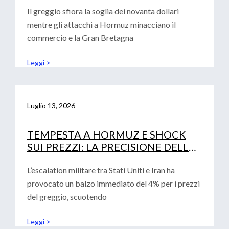
Il greggio sfiora la soglia dei novanta dollari
mentre gli attacchi a Hormuz minacciano il
commercio e la Gran Bretagna
Leggi >
Luglio 13, 2026
TEMPESTA A HORMUZ E SHOCK
SUI PREZZI: LA PRECISIONE DELLE
ANALISI CONVALIDA LA ROADMAP
FINANZIARIA AZIENDALE
L’escalation militare tra Stati Uniti e Iran ha
provocato un balzo immediato del 4% per i prezzi
del greggio, scuotendo
Leggi >