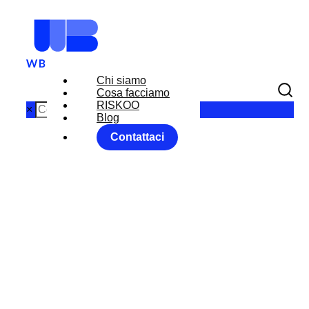
Chi siamo
Cosa facciamo
RISKOO
×
Blog
Contattaci
TRUMP
TWITTA LA
PACE
MENTRE SI