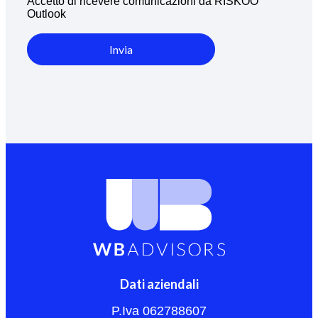
Accetto di ricevere comunicazioni da RISKOO
Outlook
Invia
Dati aziendali
P.Iva 062788607