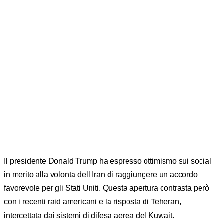
Home
Bonds|BTP|COMMODITY RISK
MANAGEMENT|FOREX|News|RISKOO
MONITOR
TRUMP TWITTA LA PACE MENTRE SI SPARA
NEL GOLFO: LO SCONTRO GEOPOLITICO
SFIDA IL DEBUTTO DI WARSH
Il presidente Donald Trump ha espresso ottimismo sui social
in merito alla volontà dell’Iran di raggiungere un accordo
favorevole per gli Stati Uniti. Questa apertura contrasta però
con i recenti raid americani e la risposta di Teheran,
intercettata dai sistemi di difesa aerea del Kuwait.