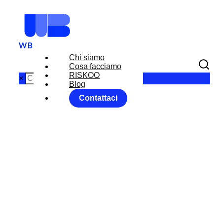
Chi siamo
Cosa facciamo
RISKOO
×
Blog
Contattaci
CAMBIO
EURO
DOLLARO
VERSO 1,14: