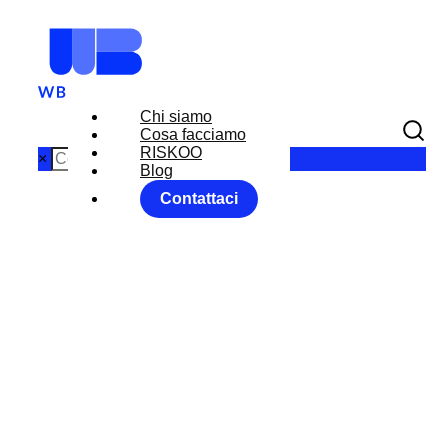
Chi siamo
Cosa facciamo
RISKOO
×
Blog
Contattaci
FOREX &
COMMODITI
ES: i livelli
tecnici che