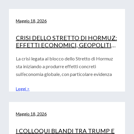
Maggio 18, 2026
CRISI DELLO STRETTO DI HORMUZ:
EFFETTI ECONOMICI, GEOPOLITICI
E IMPLICAZIONI PER EUROPA,
STATI UNITI E CINA
La crisi legata al blocco dello Stretto di Hormuz
sta iniziando a produrre effetti concreti
sull’economia globale, con particolare evidenza
Leggi >
Maggio 18, 2026
I COLLOQUI BLANDI TRA TRUMP E