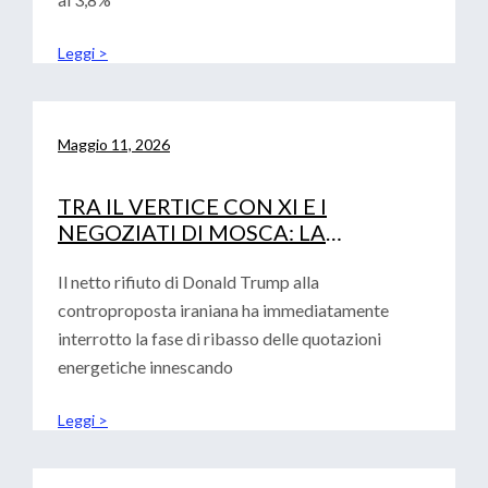
Leggi >
Maggio 11, 2026
TRA IL VERTICE CON XI E I
NEGOZIATI DI MOSCA: LA
DIPLOMAZIA DI TRUMP ALLA
PROVA DEI FATTI
Il netto rifiuto di Donald Trump alla
controproposta iraniana ha immediatamente
interrotto la fase di ribasso delle quotazioni
energetiche innescando
Leggi >