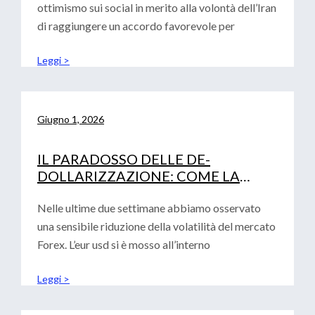
ottimismo sui social in merito alla volontà dell’Iran
di raggiungere un accordo favorevole per
Leggi >
Giugno 1, 2026
IL PARADOSSO DELLE DE-
DOLLARIZZAZIONE: COME LA
FRAMMENTAZIONE GLOBALE
RAFFORZA IL BIGLIETTO VERDE
Nelle ultime due settimane abbiamo osservato
una sensibile riduzione della volatilità del mercato
Forex. L’eur usd si è mosso all’interno
Leggi >