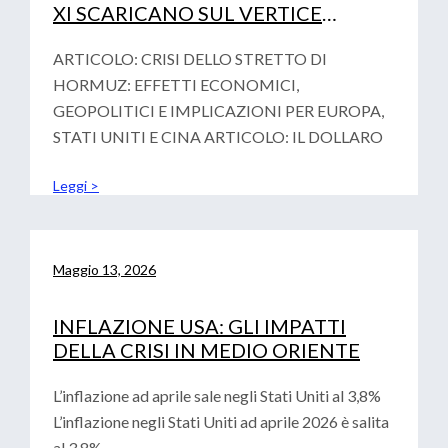
XI SCARICANO SUL VERTICE
FINAZIARIO DI PARIGI LA
VOTALITA’ GEOPOLITICA
ARTICOLO: CRISI DELLO STRETTO DI
HORMUZ: EFFETTI ECONOMICI,
GEOPOLITICI E IMPLICAZIONI PER EUROPA,
STATI UNITI E CINA ARTICOLO: IL DOLLARO
Leggi >
Maggio 13, 2026
INFLAZIONE USA: GLI IMPATTI
DELLA CRISI IN MEDIO ORIENTE
L’inflazione ad aprile sale negli Stati Uniti al 3,8%
L’inflazione negli Stati Uniti ad aprile 2026 è salita
al 3,8%