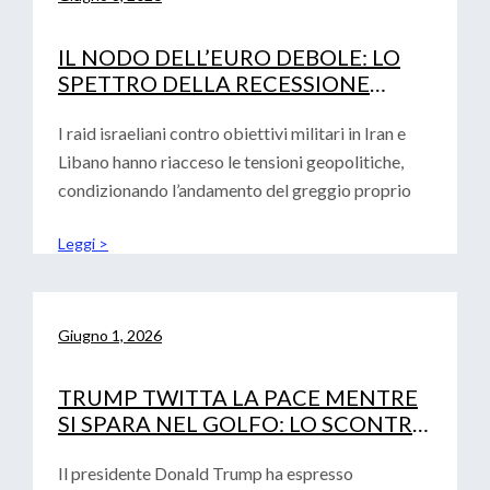
IL NODO DELL’EURO DEBOLE: LO
SPETTRO DELLA RECESSIONE
TECNICA E LA DECISIONE DEI TASSI
DI INTERESSE BCE
I raid israeliani contro obiettivi militari in Iran e
Libano hanno riacceso le tensioni geopolitiche,
condizionando l’andamento del greggio proprio
Leggi >
Giugno 1, 2026
TRUMP TWITTA LA PACE MENTRE
SI SPARA NEL GOLFO: LO SCONTRO
GEOPOLITICO SFIDA IL DEBUTTO
DI WARSH
Il presidente Donald Trump ha espresso