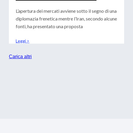
CENTRALI: SCENARI PER LE
TESORERIE
L’apertura dei mercati avviene sotto il segno di una
diplomazia frenetica mentre l’Iran, secondo alcune
fonti, ha presentato una proposta
Leggi >
Carica altri