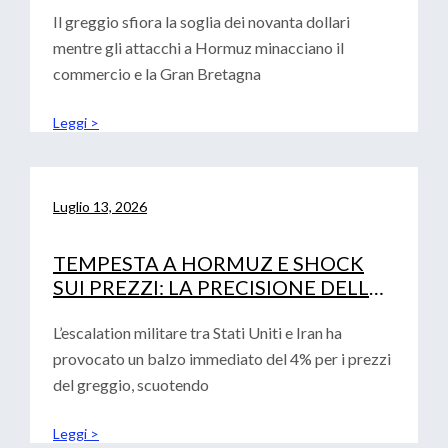
Il greggio sfiora la soglia dei novanta dollari
mentre gli attacchi a Hormuz minacciano il
commercio e la Gran Bretagna
Leggi >
Luglio 13, 2026
TEMPESTA A HORMUZ E SHOCK
SUI PREZZI: LA PRECISIONE DELLE
ANALISI CONVALIDA LA ROADMAP
FINANZIARIA AZIENDALE
L’escalation militare tra Stati Uniti e Iran ha
provocato un balzo immediato del 4% per i prezzi
del greggio, scuotendo
Leggi >