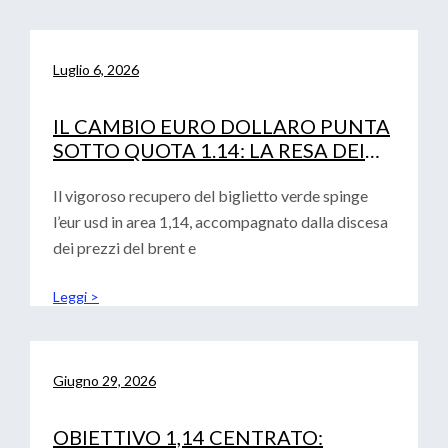
Luglio 6, 2026
IL CAMBIO EURO DOLLARO PUNTA
SOTTO QUOTA 1.14: LA RESA DEI
CONTI TRA FED, PETROLIO E
CURVA IRS
Il vigoroso recupero del biglietto verde spinge
l’eur usd in area 1,14, accompagnato dalla discesa
dei prezzi del brent e
Leggi >
Giugno 29, 2026
OBIETTIVO 1,14 CENTRATO: