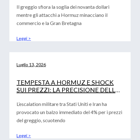
Il greggio sfiora la soglia dei novanta dollari
mentre gli attacchi a Hormuz minacciano il
commercio e la Gran Bretagna
Leggi >
Luglio 13, 2026
TEMPESTA A HORMUZ E SHOCK
SUI PREZZI: LA PRECISIONE DELLE
ANALISI CONVALIDA LA ROADMAP
FINANZIARIA AZIENDALE
L’escalation militare tra Stati Uniti e Iran ha
provocato un balzo immediato del 4% per i prezzi
del greggio, scuotendo
Leggi >