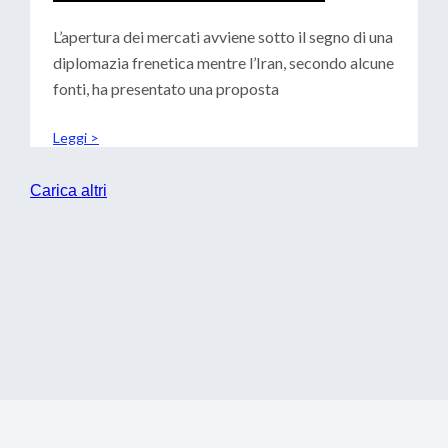
CENTRALI: SCENARI PER LE
TESORERIE
L’apertura dei mercati avviene sotto il segno di una
diplomazia frenetica mentre l’Iran, secondo alcune
fonti, ha presentato una proposta
Leggi >
Carica altri