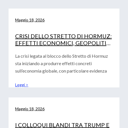
Maggio 18, 2026
CRISI DELLO STRETTO DI HORMUZ:
EFFETTI ECONOMICI, GEOPOLITICI
E IMPLICAZIONI PER EUROPA,
STATI UNITI E CINA
La crisi legata al blocco dello Stretto di Hormuz
sta iniziando a produrre effetti concreti
sull’economia globale, con particolare evidenza
Leggi >
Maggio 18, 2026
I COLLOQUI BLANDI TRA TRUMP E