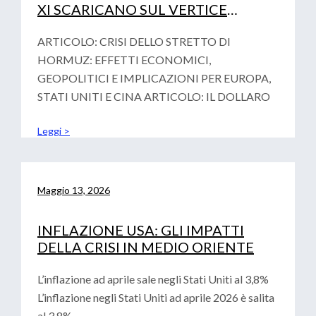
XI SCARICANO SUL VERTICE
FINAZIARIO DI PARIGI LA
VOTALITA’ GEOPOLITICA
ARTICOLO: CRISI DELLO STRETTO DI
HORMUZ: EFFETTI ECONOMICI,
GEOPOLITICI E IMPLICAZIONI PER EUROPA,
STATI UNITI E CINA ARTICOLO: IL DOLLARO
Leggi >
Maggio 13, 2026
INFLAZIONE USA: GLI IMPATTI
DELLA CRISI IN MEDIO ORIENTE
L’inflazione ad aprile sale negli Stati Uniti al 3,8%
L’inflazione negli Stati Uniti ad aprile 2026 è salita
al 3,8%