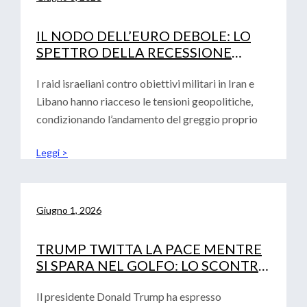
IL NODO DELL’EURO DEBOLE: LO
SPETTRO DELLA RECESSIONE
TECNICA E LA DECISIONE DEI TASSI
DI INTERESSE BCE
I raid israeliani contro obiettivi militari in Iran e
Libano hanno riacceso le tensioni geopolitiche,
condizionando l’andamento del greggio proprio
Leggi >
Giugno 1, 2026
TRUMP TWITTA LA PACE MENTRE
SI SPARA NEL GOLFO: LO SCONTRO
GEOPOLITICO SFIDA IL DEBUTTO
DI WARSH
Il presidente Donald Trump ha espresso