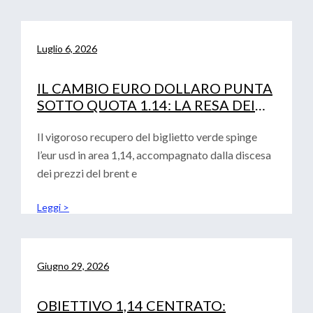
Luglio 6, 2026
IL CAMBIO EURO DOLLARO PUNTA
SOTTO QUOTA 1.14: LA RESA DEI
CONTI TRA FED, PETROLIO E
CURVA IRS
Il vigoroso recupero del biglietto verde spinge
l’eur usd in area 1,14, accompagnato dalla discesa
dei prezzi del brent e
Leggi >
Giugno 29, 2026
OBIETTIVO 1,14 CENTRATO: