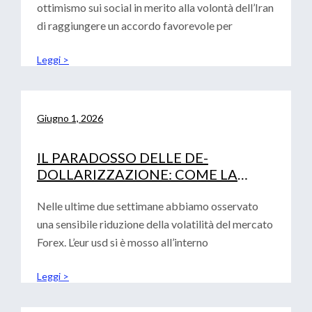
ottimismo sui social in merito alla volontà dell’Iran
di raggiungere un accordo favorevole per
Leggi >
Giugno 1, 2026
IL PARADOSSO DELLE DE-
DOLLARIZZAZIONE: COME LA
FRAMMENTAZIONE GLOBALE
RAFFORZA IL BIGLIETTO VERDE
Nelle ultime due settimane abbiamo osservato
una sensibile riduzione della volatilità del mercato
Forex. L’eur usd si è mosso all’interno
Leggi >