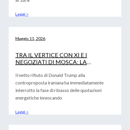
Leggi >
Maggio 11, 2026
TRA IL VERTICE CON XI E I
NEGOZIATI DI MOSCA: LA
DIPLOMAZIA DI TRUMP ALLA
PROVA DEI FATTI
Il netto rifiuto di Donald Trump alla
controproposta iraniana ha immediatamente
interrotto la fase di ribasso delle quotazioni
energetiche innescando
Leggi >