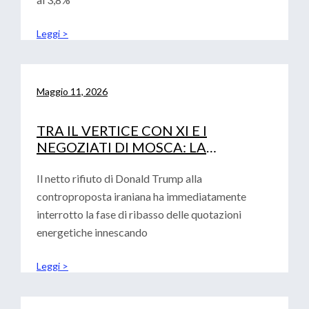
Leggi >
Maggio 11, 2026
TRA IL VERTICE CON XI E I
NEGOZIATI DI MOSCA: LA
DIPLOMAZIA DI TRUMP ALLA
PROVA DEI FATTI
Il netto rifiuto di Donald Trump alla
controproposta iraniana ha immediatamente
interrotto la fase di ribasso delle quotazioni
energetiche innescando
Leggi >