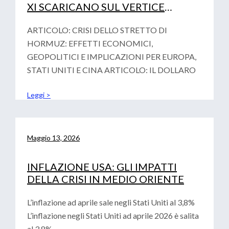
XI SCARICANO SUL VERTICE
FINAZIARIO DI PARIGI LA
VOTALITA’ GEOPOLITICA
ARTICOLO: CRISI DELLO STRETTO DI
HORMUZ: EFFETTI ECONOMICI,
GEOPOLITICI E IMPLICAZIONI PER EUROPA,
STATI UNITI E CINA ARTICOLO: IL DOLLARO
Leggi >
Maggio 13, 2026
INFLAZIONE USA: GLI IMPATTI
DELLA CRISI IN MEDIO ORIENTE
L’inflazione ad aprile sale negli Stati Uniti al 3,8%
L’inflazione negli Stati Uniti ad aprile 2026 è salita
al 3,8%