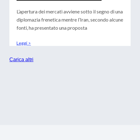
CENTRALI: SCENARI PER LE
TESORERIE
L’apertura dei mercati avviene sotto il segno di una
diplomazia frenetica mentre l’Iran, secondo alcune
fonti, ha presentato una proposta
Leggi >
Carica altri