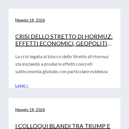
Maggio 18, 2026
CRISI DELLO STRETTO DI HORMUZ:
EFFETTI ECONOMICI, GEOPOLITICI
E IMPLICAZIONI PER EUROPA,
STATI UNITI E CINA
La crisi legata al blocco dello Stretto di Hormuz
sta iniziando a produrre effetti concreti
sull’economia globale, con particolare evidenza
Leggi >
Maggio 18, 2026
I COLLOQUI BLANDI TRA TRUMP E