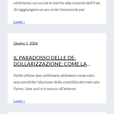
ottimismo sui social in merito alla volontà dell’Iran
di raggiungere un accordo favorevole per
Leggi >
Giugno 1, 2026
IL PARADOSSO DELLE DE-
DOLLARIZZAZIONE: COME LA
FRAMMENTAZIONE GLOBALE
RAFFORZA IL BIGLIETTO VERDE
Nelle ultime due settimane abbiamo osservato
una sensibile riduzione della volatilità del mercato
Forex. L’eur usd si è mosso all’interno
Leggi >