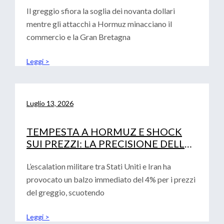
Il greggio sfiora la soglia dei novanta dollari
mentre gli attacchi a Hormuz minacciano il
commercio e la Gran Bretagna
Leggi >
Luglio 13, 2026
TEMPESTA A HORMUZ E SHOCK
SUI PREZZI: LA PRECISIONE DELLE
ANALISI CONVALIDA LA ROADMAP
FINANZIARIA AZIENDALE
L’escalation militare tra Stati Uniti e Iran ha
provocato un balzo immediato del 4% per i prezzi
del greggio, scuotendo
Leggi >