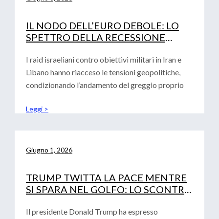
IL NODO DELL’EURO DEBOLE: LO
SPETTRO DELLA RECESSIONE
TECNICA E LA DECISIONE DEI TASSI
DI INTERESSE BCE
I raid israeliani contro obiettivi militari in Iran e
Libano hanno riacceso le tensioni geopolitiche,
condizionando l’andamento del greggio proprio
Leggi >
Giugno 1, 2026
TRUMP TWITTA LA PACE MENTRE
SI SPARA NEL GOLFO: LO SCONTRO
GEOPOLITICO SFIDA IL DEBUTTO
DI WARSH
Il presidente Donald Trump ha espresso