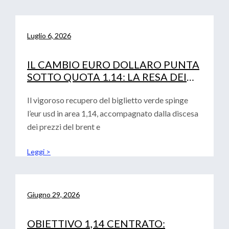
Luglio 6, 2026
IL CAMBIO EURO DOLLARO PUNTA
SOTTO QUOTA 1.14: LA RESA DEI
CONTI TRA FED, PETROLIO E
CURVA IRS
Il vigoroso recupero del biglietto verde spinge
l’eur usd in area 1,14, accompagnato dalla discesa
dei prezzi del brent e
Leggi >
Giugno 29, 2026
OBIETTIVO 1,14 CENTRATO: