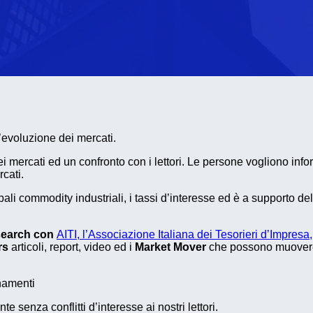
l’evoluzione dei mercati.
ei mercati ed un confronto con i lettori. Le persone vogliono info
cati.
pali commodity industriali, i tassi d’interesse ed è a supporto de
esearch con
AITI, l’Associazione Italiana dei Tesorieri d’Impresa,
rs
articoli, report, video ed i
Market Mover
che possono muovere i
rnamenti
senza conflitti d’interesse ai nostri lettori.