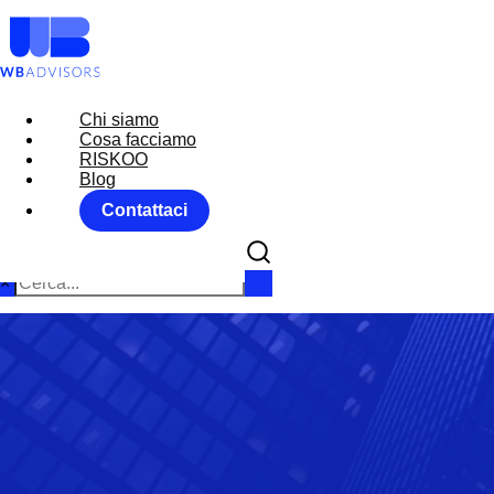
Chi siamo
Chi siamo
Cosa facciamo
Cosa facciamo
RISKOO
RISKOO
Blog
Blog
Contattaci
Contattaci
×