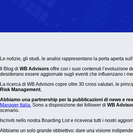
Le notizie, gli studi, le analisi rappresentano la porta aperta sul
Il Blog di
WB Advisors
offre con i suoi contenuti l’evoluzione d
desiderano essere aggiornate sugli eventi che influenzano i mer
La ricerca di WB Advisors copre oltre 30 cross valutari, le princi
Risk Management.
Abbiamo una partnership per la pubblicazioni di news e r
Manager Italia.
Sono a disposizione dei follower di
WB Adviso
scenario.
Iscriviti nello nostra Boarding List e riceverai tutti i nostri aggio
Abbiamo un solo grande obbiettivo: dare una visione indipendente 