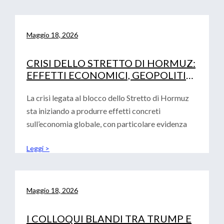
Maggio 18, 2026
CRISI DELLO STRETTO DI HORMUZ:
EFFETTI ECONOMICI, GEOPOLITICI
E IMPLICAZIONI PER EUROPA,
STATI UNITI E CINA
La crisi legata al blocco dello Stretto di Hormuz
sta iniziando a produrre effetti concreti
sull’economia globale, con particolare evidenza
Leggi >
Maggio 18, 2026
I COLLOQUI BLANDI TRA TRUMP E