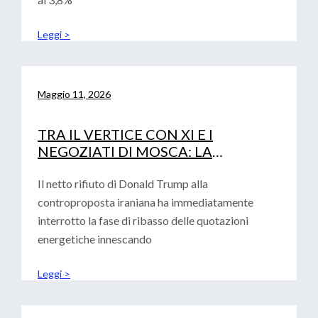
Leggi >
Maggio 11, 2026
TRA IL VERTICE CON XI E I
NEGOZIATI DI MOSCA: LA
DIPLOMAZIA DI TRUMP ALLA
PROVA DEI FATTI
Il netto rifiuto di Donald Trump alla
controproposta iraniana ha immediatamente
interrotto la fase di ribasso delle quotazioni
energetiche innescando
Leggi >