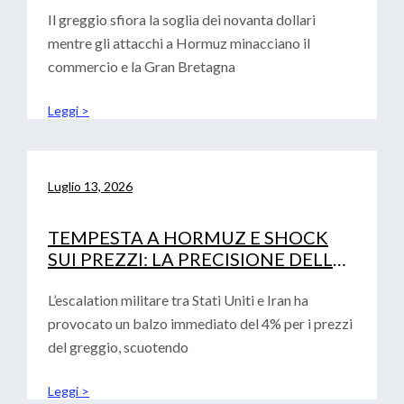
Il greggio sfiora la soglia dei novanta dollari
mentre gli attacchi a Hormuz minacciano il
commercio e la Gran Bretagna
Leggi >
Luglio 13, 2026
TEMPESTA A HORMUZ E SHOCK
SUI PREZZI: LA PRECISIONE DELLE
ANALISI CONVALIDA LA ROADMAP
FINANZIARIA AZIENDALE
L’escalation militare tra Stati Uniti e Iran ha
provocato un balzo immediato del 4% per i prezzi
del greggio, scuotendo
Leggi >