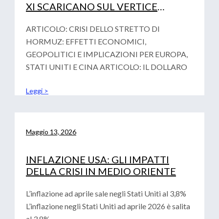
XI SCARICANO SUL VERTICE
FINAZIARIO DI PARIGI LA
VOTALITA’ GEOPOLITICA
ARTICOLO: CRISI DELLO STRETTO DI
HORMUZ: EFFETTI ECONOMICI,
GEOPOLITICI E IMPLICAZIONI PER EUROPA,
STATI UNITI E CINA ARTICOLO: IL DOLLARO
Leggi >
Maggio 13, 2026
INFLAZIONE USA: GLI IMPATTI
DELLA CRISI IN MEDIO ORIENTE
L’inflazione ad aprile sale negli Stati Uniti al 3,8%
L’inflazione negli Stati Uniti ad aprile 2026 è salita
al 3,8%