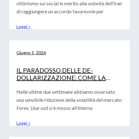
ottimismo sui social in merito alla volontà dell’Iran
di raggiungere un accordo favorevole per
Leggi >
Giugno 1, 2026
IL PARADOSSO DELLE DE-
DOLLARIZZAZIONE: COME LA
FRAMMENTAZIONE GLOBALE
RAFFORZA IL BIGLIETTO VERDE
Nelle ultime due settimane abbiamo osservato
una sensibile riduzione della volatilità del mercato
Forex. L’eur usd si è mosso all’interno
Leggi >