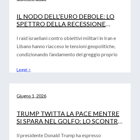
IL NODO DELL’EURO DEBOLE: LO
SPETTRO DELLA RECESSIONE
TECNICA E LA DECISIONE DEI TASSI
DI INTERESSE BCE
I raid israeliani contro obiettivi militari in Iran e
Libano hanno riacceso le tensioni geopolitiche,
condizionando l’andamento del greggio proprio
Leggi >
Giugno 1, 2026
TRUMP TWITTA LA PACE MENTRE
SI SPARA NEL GOLFO: LO SCONTRO
GEOPOLITICO SFIDA IL DEBUTTO
DI WARSH
Il presidente Donald Trump ha espresso