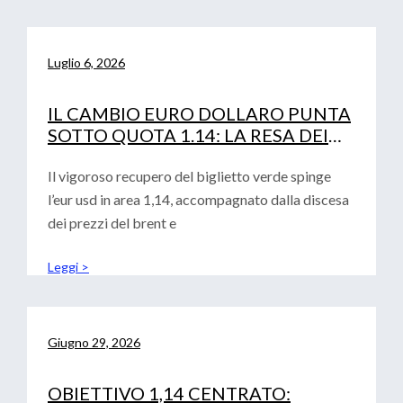
Luglio 6, 2026
IL CAMBIO EURO DOLLARO PUNTA
SOTTO QUOTA 1.14: LA RESA DEI
CONTI TRA FED, PETROLIO E
CURVA IRS
Il vigoroso recupero del biglietto verde spinge
l’eur usd in area 1,14, accompagnato dalla discesa
dei prezzi del brent e
Leggi >
Giugno 29, 2026
OBIETTIVO 1,14 CENTRATO: