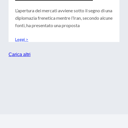
CENTRALI: SCENARI PER LE
TESORERIE
L’apertura dei mercati avviene sotto il segno di una
diplomazia frenetica mentre l’Iran, secondo alcune
fonti, ha presentato una proposta
Leggi >
Carica altri