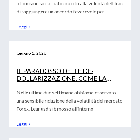
ottimismo sui social in merito alla volontà dell’Iran
di raggiungere un accordo favorevole per
Leggi >
Giugno 1, 2026
IL PARADOSSO DELLE DE-
DOLLARIZZAZIONE: COME LA
FRAMMENTAZIONE GLOBALE
RAFFORZA IL BIGLIETTO VERDE
Nelle ultime due settimane abbiamo osservato
una sensibile riduzione della volatilità del mercato
Forex. L’eur usd si è mosso all’interno
Leggi >