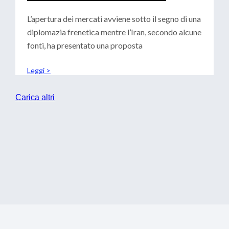
CENTRALI: SCENARI PER LE
TESORERIE
L’apertura dei mercati avviene sotto il segno di una
diplomazia frenetica mentre l’Iran, secondo alcune
fonti, ha presentato una proposta
Leggi >
Carica altri