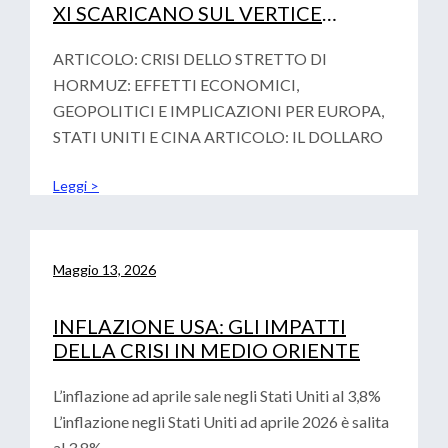
XI SCARICANO SUL VERTICE
FINAZIARIO DI PARIGI LA
VOTALITA’ GEOPOLITICA
ARTICOLO: CRISI DELLO STRETTO DI
HORMUZ: EFFETTI ECONOMICI,
GEOPOLITICI E IMPLICAZIONI PER EUROPA,
STATI UNITI E CINA ARTICOLO: IL DOLLARO
Leggi >
Maggio 13, 2026
INFLAZIONE USA: GLI IMPATTI
DELLA CRISI IN MEDIO ORIENTE
L’inflazione ad aprile sale negli Stati Uniti al 3,8%
L’inflazione negli Stati Uniti ad aprile 2026 è salita
al 3,8%