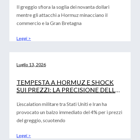
Il greggio sfiora la soglia dei novanta dollari
mentre gli attacchi a Hormuz minacciano il
commercio e la Gran Bretagna
Leggi >
Luglio 13, 2026
TEMPESTA A HORMUZ E SHOCK
SUI PREZZI: LA PRECISIONE DELLE
ANALISI CONVALIDA LA ROADMAP
FINANZIARIA AZIENDALE
L’escalation militare tra Stati Uniti e Iran ha
provocato un balzo immediato del 4% per i prezzi
del greggio, scuotendo
Leggi >