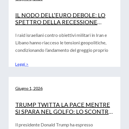
IL NODO DELL’EURO DEBOLE: LO
SPETTRO DELLA RECESSIONE
TECNICA E LA DECISIONE DEI TASSI
DI INTERESSE BCE
I raid israeliani contro obiettivi militari in Iran e
Libano hanno riacceso le tensioni geopolitiche,
condizionando l’andamento del greggio proprio
Leggi >
Giugno 1, 2026
TRUMP TWITTA LA PACE MENTRE
SI SPARA NEL GOLFO: LO SCONTRO
GEOPOLITICO SFIDA IL DEBUTTO
DI WARSH
Il presidente Donald Trump ha espresso