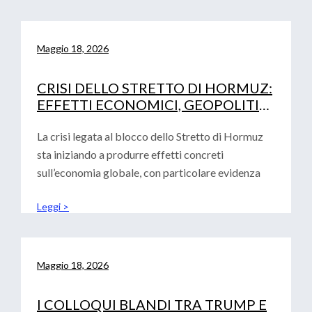
Maggio 18, 2026
CRISI DELLO STRETTO DI HORMUZ:
EFFETTI ECONOMICI, GEOPOLITICI
E IMPLICAZIONI PER EUROPA,
STATI UNITI E CINA
La crisi legata al blocco dello Stretto di Hormuz
sta iniziando a produrre effetti concreti
sull’economia globale, con particolare evidenza
Leggi >
Maggio 18, 2026
I COLLOQUI BLANDI TRA TRUMP E