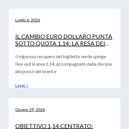
Luglio 6, 2026
IL CAMBIO EURO DOLLARO PUNTA
SOTTO QUOTA 1.14: LA RESA DEI
CONTI TRA FED, PETROLIO E
CURVA IRS
Il vigoroso recupero del biglietto verde spinge
l’eur usd in area 1,14, accompagnato dalla discesa
dei prezzi del brent e
Leggi >
Giugno 29, 2026
OBIETTIVO 1,14 CENTRATO: