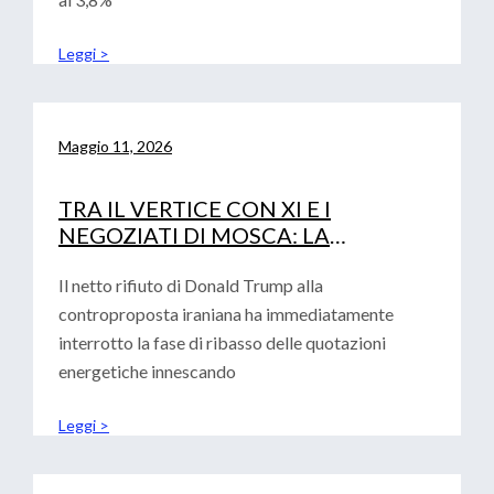
Leggi >
Maggio 11, 2026
TRA IL VERTICE CON XI E I
NEGOZIATI DI MOSCA: LA
DIPLOMAZIA DI TRUMP ALLA
PROVA DEI FATTI
Il netto rifiuto di Donald Trump alla
controproposta iraniana ha immediatamente
interrotto la fase di ribasso delle quotazioni
energetiche innescando
Leggi >