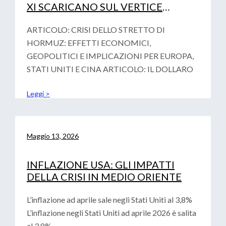
XI SCARICANO SUL VERTICE
FINAZIARIO DI PARIGI LA
VOTALITA’ GEOPOLITICA
ARTICOLO: CRISI DELLO STRETTO DI
HORMUZ: EFFETTI ECONOMICI,
GEOPOLITICI E IMPLICAZIONI PER EUROPA,
STATI UNITI E CINA ARTICOLO: IL DOLLARO
Leggi >
Maggio 13, 2026
INFLAZIONE USA: GLI IMPATTI
DELLA CRISI IN MEDIO ORIENTE
L’inflazione ad aprile sale negli Stati Uniti al 3,8%
L’inflazione negli Stati Uniti ad aprile 2026 è salita
al 3,8%