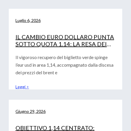
Luglio 6, 2026
IL CAMBIO EURO DOLLARO PUNTA
SOTTO QUOTA 1.14: LA RESA DEI
CONTI TRA FED, PETROLIO E
CURVA IRS
Il vigoroso recupero del biglietto verde spinge
l’eur usd in area 1,14, accompagnato dalla discesa
dei prezzi del brent e
Leggi >
Giugno 29, 2026
OBIETTIVO 1,14 CENTRATO: