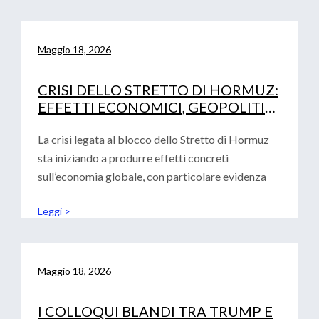
Maggio 18, 2026
CRISI DELLO STRETTO DI HORMUZ:
EFFETTI ECONOMICI, GEOPOLITICI
E IMPLICAZIONI PER EUROPA,
STATI UNITI E CINA
La crisi legata al blocco dello Stretto di Hormuz
sta iniziando a produrre effetti concreti
sull’economia globale, con particolare evidenza
Leggi >
Maggio 18, 2026
I COLLOQUI BLANDI TRA TRUMP E