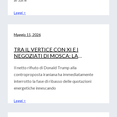
Leggi >
Maggio 11, 2026
TRA IL VERTICE CON XI E I
NEGOZIATI DI MOSCA: LA
DIPLOMAZIA DI TRUMP ALLA
PROVA DEI FATTI
Il netto rifiuto di Donald Trump alla
controproposta iraniana ha immediatamente
interrotto la fase di ribasso delle quotazioni
energetiche innescando
Leggi >