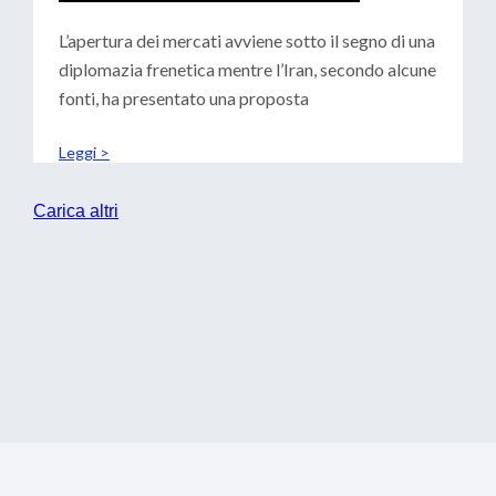
CENTRALI: SCENARI PER LE
TESORERIE
L’apertura dei mercati avviene sotto il segno di una
diplomazia frenetica mentre l’Iran, secondo alcune
fonti, ha presentato una proposta
Leggi >
Carica altri