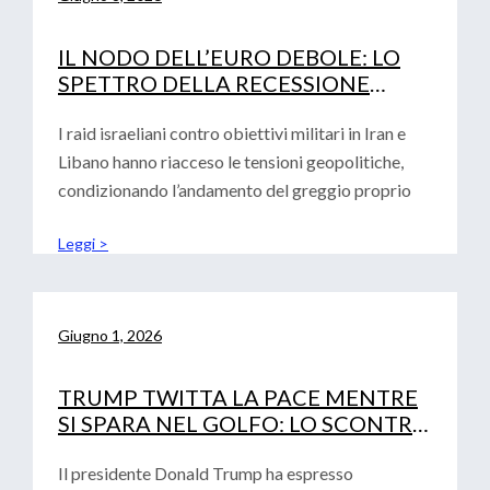
IL NODO DELL’EURO DEBOLE: LO
SPETTRO DELLA RECESSIONE
TECNICA E LA DECISIONE DEI TASSI
DI INTERESSE BCE
I raid israeliani contro obiettivi militari in Iran e
Libano hanno riacceso le tensioni geopolitiche,
condizionando l’andamento del greggio proprio
Leggi >
Giugno 1, 2026
TRUMP TWITTA LA PACE MENTRE
SI SPARA NEL GOLFO: LO SCONTRO
GEOPOLITICO SFIDA IL DEBUTTO
DI WARSH
Il presidente Donald Trump ha espresso