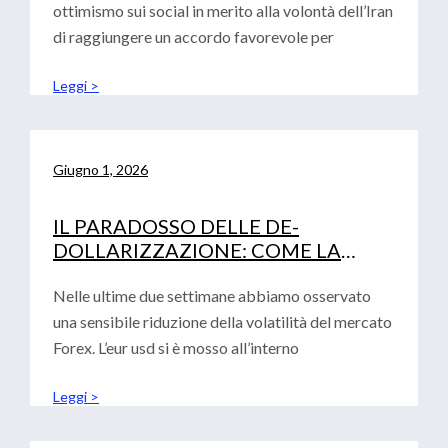
ottimismo sui social in merito alla volontà dell’Iran
di raggiungere un accordo favorevole per
Leggi >
Giugno 1, 2026
IL PARADOSSO DELLE DE-
DOLLARIZZAZIONE: COME LA
FRAMMENTAZIONE GLOBALE
RAFFORZA IL BIGLIETTO VERDE
Nelle ultime due settimane abbiamo osservato
una sensibile riduzione della volatilità del mercato
Forex. L’eur usd si è mosso all’interno
Leggi >