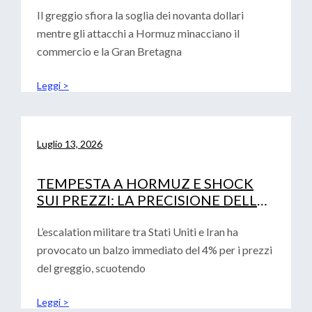
Il greggio sfiora la soglia dei novanta dollari
mentre gli attacchi a Hormuz minacciano il
commercio e la Gran Bretagna
Leggi >
Luglio 13, 2026
TEMPESTA A HORMUZ E SHOCK
SUI PREZZI: LA PRECISIONE DELLE
ANALISI CONVALIDA LA ROADMAP
FINANZIARIA AZIENDALE
L’escalation militare tra Stati Uniti e Iran ha
provocato un balzo immediato del 4% per i prezzi
del greggio, scuotendo
Leggi >