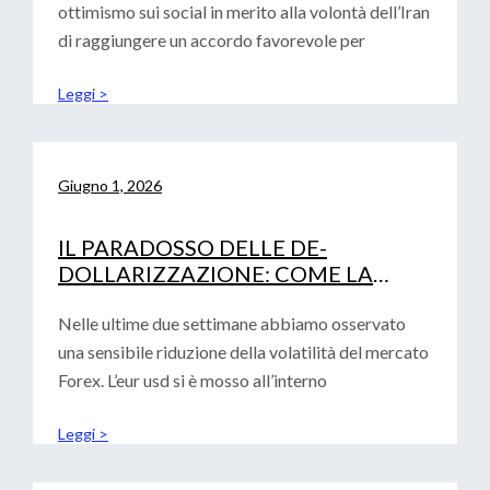
ottimismo sui social in merito alla volontà dell’Iran
di raggiungere un accordo favorevole per
Leggi >
Giugno 1, 2026
IL PARADOSSO DELLE DE-
DOLLARIZZAZIONE: COME LA
FRAMMENTAZIONE GLOBALE
RAFFORZA IL BIGLIETTO VERDE
Nelle ultime due settimane abbiamo osservato
una sensibile riduzione della volatilità del mercato
Forex. L’eur usd si è mosso all’interno
Leggi >