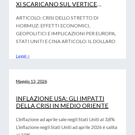
XI SCARICANO SUL VERTICE
FINAZIARIO DI PARIGI LA
VOTALITA’ GEOPOLITICA
ARTICOLO: CRISI DELLO STRETTO DI
HORMUZ: EFFETTI ECONOMICI,
GEOPOLITICI E IMPLICAZIONI PER EUROPA,
STATI UNITI E CINA ARTICOLO: IL DOLLARO
Leggi >
Maggio 13, 2026
INFLAZIONE USA: GLI IMPATTI
DELLA CRISI IN MEDIO ORIENTE
L’inflazione ad aprile sale negli Stati Uniti al 3,8%
L’inflazione negli Stati Uniti ad aprile 2026 è salita
al 3,8%