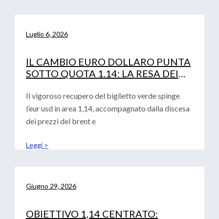
Luglio 6, 2026
IL CAMBIO EURO DOLLARO PUNTA
SOTTO QUOTA 1.14: LA RESA DEI
CONTI TRA FED, PETROLIO E
CURVA IRS
Il vigoroso recupero del biglietto verde spinge
l’eur usd in area 1,14, accompagnato dalla discesa
dei prezzi del brent e
Leggi >
Giugno 29, 2026
OBIETTIVO 1,14 CENTRATO: