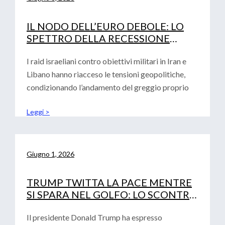
IL NODO DELL’EURO DEBOLE: LO
SPETTRO DELLA RECESSIONE
TECNICA E LA DECISIONE DEI TASSI
DI INTERESSE BCE
I raid israeliani contro obiettivi militari in Iran e
Libano hanno riacceso le tensioni geopolitiche,
condizionando l’andamento del greggio proprio
Leggi >
Giugno 1, 2026
TRUMP TWITTA LA PACE MENTRE
SI SPARA NEL GOLFO: LO SCONTRO
GEOPOLITICO SFIDA IL DEBUTTO
DI WARSH
Il presidente Donald Trump ha espresso