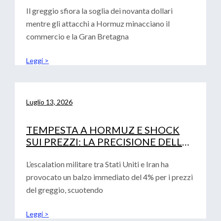
Il greggio sfiora la soglia dei novanta dollari
mentre gli attacchi a Hormuz minacciano il
commercio e la Gran Bretagna
Leggi >
Luglio 13, 2026
TEMPESTA A HORMUZ E SHOCK
SUI PREZZI: LA PRECISIONE DELLE
ANALISI CONVALIDA LA ROADMAP
FINANZIARIA AZIENDALE
L’escalation militare tra Stati Uniti e Iran ha
provocato un balzo immediato del 4% per i prezzi
del greggio, scuotendo
Leggi >