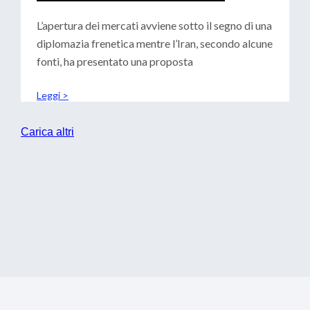
CENTRALI: SCENARI PER LE
TESORERIE
L’apertura dei mercati avviene sotto il segno di una
diplomazia frenetica mentre l’Iran, secondo alcune
fonti, ha presentato una proposta
Leggi >
Carica altri