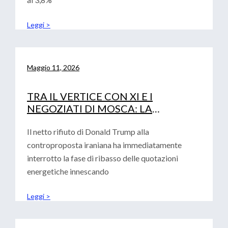
Leggi >
Maggio 11, 2026
TRA IL VERTICE CON XI E I
NEGOZIATI DI MOSCA: LA
DIPLOMAZIA DI TRUMP ALLA
PROVA DEI FATTI
Il netto rifiuto di Donald Trump alla
controproposta iraniana ha immediatamente
interrotto la fase di ribasso delle quotazioni
energetiche innescando
Leggi >