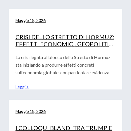
Maggio 18, 2026
CRISI DELLO STRETTO DI HORMUZ:
EFFETTI ECONOMICI, GEOPOLITICI
E IMPLICAZIONI PER EUROPA,
STATI UNITI E CINA
La crisi legata al blocco dello Stretto di Hormuz
sta iniziando a produrre effetti concreti
sull’economia globale, con particolare evidenza
Leggi >
Maggio 18, 2026
I COLLOQUI BLANDI TRA TRUMP E