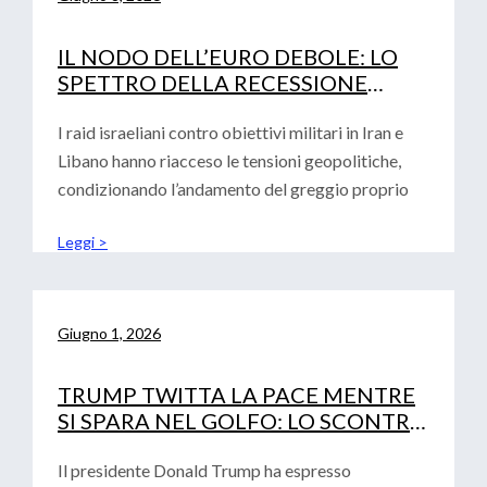
IL NODO DELL’EURO DEBOLE: LO
SPETTRO DELLA RECESSIONE
TECNICA E LA DECISIONE DEI TASSI
DI INTERESSE BCE
I raid israeliani contro obiettivi militari in Iran e
Libano hanno riacceso le tensioni geopolitiche,
condizionando l’andamento del greggio proprio
Leggi >
Giugno 1, 2026
TRUMP TWITTA LA PACE MENTRE
SI SPARA NEL GOLFO: LO SCONTRO
GEOPOLITICO SFIDA IL DEBUTTO
DI WARSH
Il presidente Donald Trump ha espresso