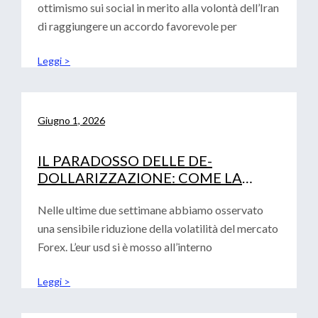
ottimismo sui social in merito alla volontà dell’Iran
di raggiungere un accordo favorevole per
Leggi >
Giugno 1, 2026
IL PARADOSSO DELLE DE-
DOLLARIZZAZIONE: COME LA
FRAMMENTAZIONE GLOBALE
RAFFORZA IL BIGLIETTO VERDE
Nelle ultime due settimane abbiamo osservato
una sensibile riduzione della volatilità del mercato
Forex. L’eur usd si è mosso all’interno
Leggi >