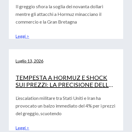
Il greggio sfiora la soglia dei novanta dollari
mentre gli attacchi a Hormuz minacciano il
commercio e la Gran Bretagna
Leggi >
Luglio 13, 2026
TEMPESTA A HORMUZ E SHOCK
SUI PREZZI: LA PRECISIONE DELLE
ANALISI CONVALIDA LA ROADMAP
FINANZIARIA AZIENDALE
L’escalation militare tra Stati Uniti e Iran ha
provocato un balzo immediato del 4% per i prezzi
del greggio, scuotendo
Leggi >