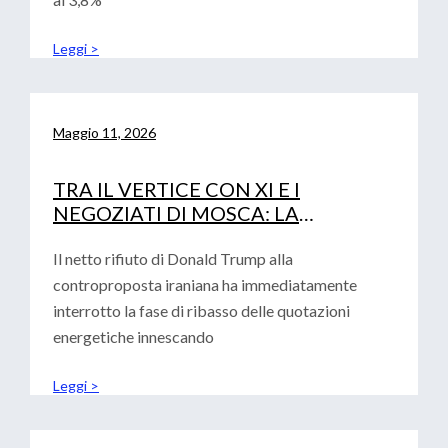
Leggi >
Maggio 11, 2026
TRA IL VERTICE CON XI E I
NEGOZIATI DI MOSCA: LA
DIPLOMAZIA DI TRUMP ALLA
PROVA DEI FATTI
Il netto rifiuto di Donald Trump alla
controproposta iraniana ha immediatamente
interrotto la fase di ribasso delle quotazioni
energetiche innescando
Leggi >