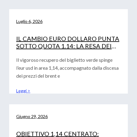
Luglio 6, 2026
IL CAMBIO EURO DOLLARO PUNTA
SOTTO QUOTA 1.14: LA RESA DEI
CONTI TRA FED, PETROLIO E
CURVA IRS
Il vigoroso recupero del biglietto verde spinge
l’eur usd in area 1,14, accompagnato dalla discesa
dei prezzi del brent e
Leggi >
Giugno 29, 2026
OBIETTIVO 1,14 CENTRATO: