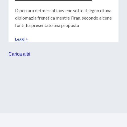
CENTRALI: SCENARI PER LE
TESORERIE
L’apertura dei mercati avviene sotto il segno di una
diplomazia frenetica mentre l’Iran, secondo alcune
fonti, ha presentato una proposta
Leggi >
Carica altri