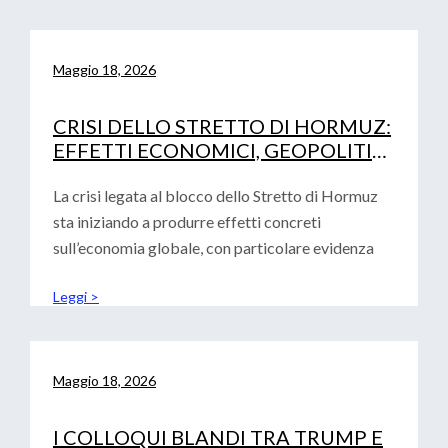
Maggio 18, 2026
CRISI DELLO STRETTO DI HORMUZ:
EFFETTI ECONOMICI, GEOPOLITICI
E IMPLICAZIONI PER EUROPA,
STATI UNITI E CINA
La crisi legata al blocco dello Stretto di Hormuz
sta iniziando a produrre effetti concreti
sull’economia globale, con particolare evidenza
Leggi >
Maggio 18, 2026
I COLLOQUI BLANDI TRA TRUMP E