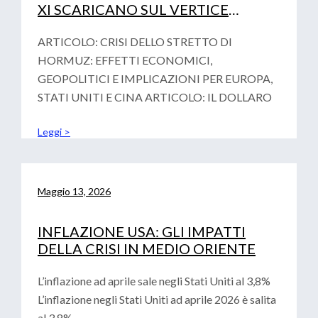
XI SCARICANO SUL VERTICE
FINAZIARIO DI PARIGI LA
VOTALITA’ GEOPOLITICA
ARTICOLO: CRISI DELLO STRETTO DI
HORMUZ: EFFETTI ECONOMICI,
GEOPOLITICI E IMPLICAZIONI PER EUROPA,
STATI UNITI E CINA ARTICOLO: IL DOLLARO
Leggi >
Maggio 13, 2026
INFLAZIONE USA: GLI IMPATTI
DELLA CRISI IN MEDIO ORIENTE
L’inflazione ad aprile sale negli Stati Uniti al 3,8%
L’inflazione negli Stati Uniti ad aprile 2026 è salita
al 3,8%