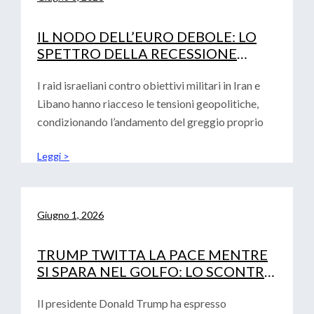
IL NODO DELL’EURO DEBOLE: LO
SPETTRO DELLA RECESSIONE
TECNICA E LA DECISIONE DEI TASSI
DI INTERESSE BCE
I raid israeliani contro obiettivi militari in Iran e
Libano hanno riacceso le tensioni geopolitiche,
condizionando l’andamento del greggio proprio
Leggi >
Giugno 1, 2026
TRUMP TWITTA LA PACE MENTRE
SI SPARA NEL GOLFO: LO SCONTRO
GEOPOLITICO SFIDA IL DEBUTTO
DI WARSH
Il presidente Donald Trump ha espresso