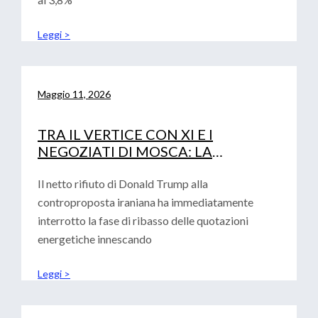
Leggi >
Maggio 11, 2026
TRA IL VERTICE CON XI E I
NEGOZIATI DI MOSCA: LA
DIPLOMAZIA DI TRUMP ALLA
PROVA DEI FATTI
Il netto rifiuto di Donald Trump alla
controproposta iraniana ha immediatamente
interrotto la fase di ribasso delle quotazioni
energetiche innescando
Leggi >