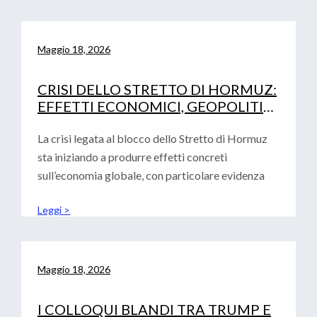
Maggio 18, 2026
CRISI DELLO STRETTO DI HORMUZ:
EFFETTI ECONOMICI, GEOPOLITICI
E IMPLICAZIONI PER EUROPA,
STATI UNITI E CINA
La crisi legata al blocco dello Stretto di Hormuz
sta iniziando a produrre effetti concreti
sull’economia globale, con particolare evidenza
Leggi >
Maggio 18, 2026
I COLLOQUI BLANDI TRA TRUMP E