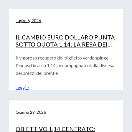
Luglio 6, 2026
IL CAMBIO EURO DOLLARO PUNTA
SOTTO QUOTA 1.14: LA RESA DEI
CONTI TRA FED, PETROLIO E
CURVA IRS
Il vigoroso recupero del biglietto verde spinge
l’eur usd in area 1,14, accompagnato dalla discesa
dei prezzi del brent e
Leggi >
Giugno 29, 2026
OBIETTIVO 1,14 CENTRATO: