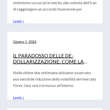
ottimismo sui social in merito alla volontà dell’Iran
di raggiungere un accordo favorevole per
Leggi >
Giugno 1, 2026
IL PARADOSSO DELLE DE-
DOLLARIZZAZIONE: COME LA
FRAMMENTAZIONE GLOBALE
RAFFORZA IL BIGLIETTO VERDE
Nelle ultime due settimane abbiamo osservato
una sensibile riduzione della volatilità del mercato
Forex. L’eur usd si è mosso all’interno
Leggi >