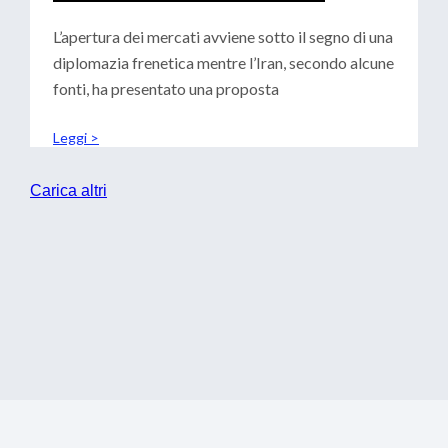
CENTRALI: SCENARI PER LE
TESORERIE
L’apertura dei mercati avviene sotto il segno di una
diplomazia frenetica mentre l’Iran, secondo alcune
fonti, ha presentato una proposta
Leggi >
Carica altri