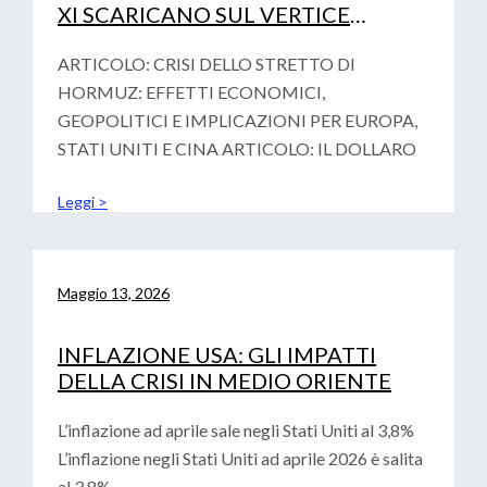
XI SCARICANO SUL VERTICE
FINAZIARIO DI PARIGI LA
VOTALITA’ GEOPOLITICA
ARTICOLO: CRISI DELLO STRETTO DI
HORMUZ: EFFETTI ECONOMICI,
GEOPOLITICI E IMPLICAZIONI PER EUROPA,
STATI UNITI E CINA ARTICOLO: IL DOLLARO
Leggi >
Maggio 13, 2026
INFLAZIONE USA: GLI IMPATTI
DELLA CRISI IN MEDIO ORIENTE
L’inflazione ad aprile sale negli Stati Uniti al 3,8%
L’inflazione negli Stati Uniti ad aprile 2026 è salita
al 3,8%