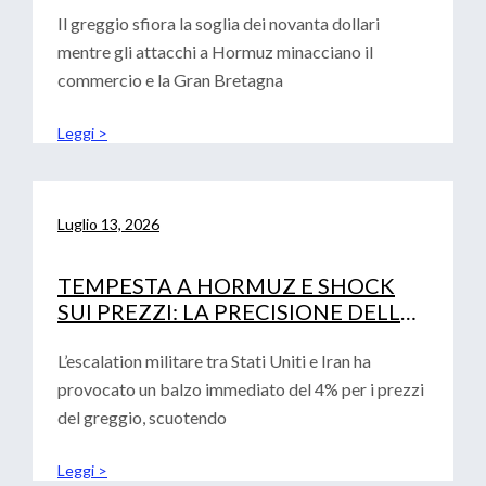
Il greggio sfiora la soglia dei novanta dollari
mentre gli attacchi a Hormuz minacciano il
commercio e la Gran Bretagna
Leggi >
Luglio 13, 2026
TEMPESTA A HORMUZ E SHOCK
SUI PREZZI: LA PRECISIONE DELLE
ANALISI CONVALIDA LA ROADMAP
FINANZIARIA AZIENDALE
L’escalation militare tra Stati Uniti e Iran ha
provocato un balzo immediato del 4% per i prezzi
del greggio, scuotendo
Leggi >