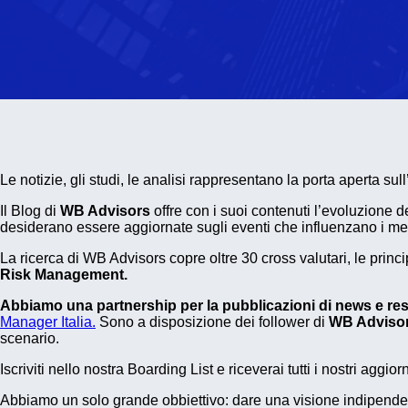
Le notizie, gli studi, le analisi rappresentano la porta aperta sul
Il Blog di
WB Advisors
offre con i suoi contenuti l’evoluzione d
desiderano essere aggiornate sugli eventi che influenzano i mer
La ricerca di WB Advisors copre oltre 30 cross valutari, le princi
Risk Management.
Abbiamo una partnership per la pubblicazioni di news e r
Manager Italia.
Sono a disposizione dei follower di
WB Adviso
scenario.
Iscriviti nello nostra Boarding List e riceverai tutti i nostri aggio
Abbiamo un solo grande obbiettivo: dare una visione indipendente 