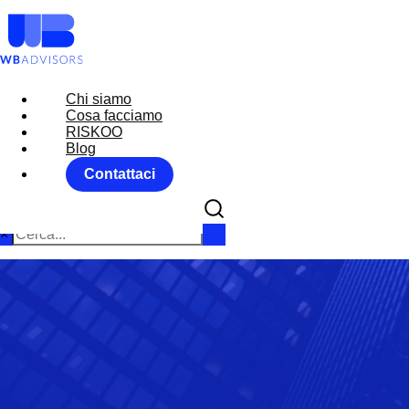
Chi siamo
Chi siamo
Cosa facciamo
Cosa facciamo
RISKOO
RISKOO
Blog
Blog
Contattaci
Contattaci
×