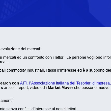
l’evoluzione dei mercati.
ei mercati ed un confronto con i lettori. Le persone vogliono info
cati.
pali commodity industriali, i tassi d’interesse ed è a supporto de
esearch con
AITI, l’Associazione Italiana dei Tesorieri d’Impresa,
rs
articoli, report, video ed i
Market Mover
che possono muovere i
rnamenti
senza conflitti d’interesse ai nostri lettori.