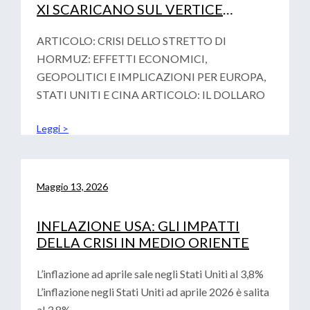
XI SCARICANO SUL VERTICE
FINAZIARIO DI PARIGI LA
VOTALITA’ GEOPOLITICA
ARTICOLO: CRISI DELLO STRETTO DI
HORMUZ: EFFETTI ECONOMICI,
GEOPOLITICI E IMPLICAZIONI PER EUROPA,
STATI UNITI E CINA ARTICOLO: IL DOLLARO
Leggi >
Maggio 13, 2026
INFLAZIONE USA: GLI IMPATTI
DELLA CRISI IN MEDIO ORIENTE
L’inflazione ad aprile sale negli Stati Uniti al 3,8%
L’inflazione negli Stati Uniti ad aprile 2026 è salita
al 3,8%