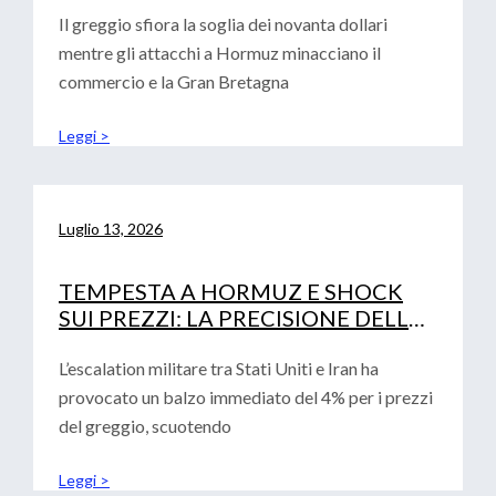
Il greggio sfiora la soglia dei novanta dollari
mentre gli attacchi a Hormuz minacciano il
commercio e la Gran Bretagna
Leggi >
Luglio 13, 2026
TEMPESTA A HORMUZ E SHOCK
SUI PREZZI: LA PRECISIONE DELLE
ANALISI CONVALIDA LA ROADMAP
FINANZIARIA AZIENDALE
L’escalation militare tra Stati Uniti e Iran ha
provocato un balzo immediato del 4% per i prezzi
del greggio, scuotendo
Leggi >