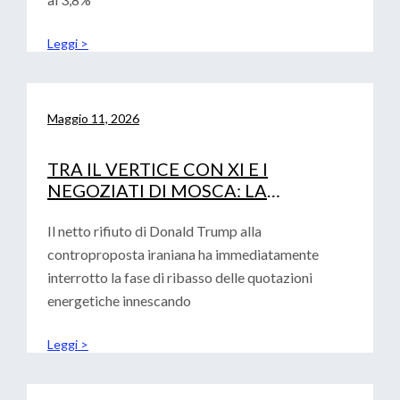
Leggi >
Maggio 11, 2026
TRA IL VERTICE CON XI E I
NEGOZIATI DI MOSCA: LA
DIPLOMAZIA DI TRUMP ALLA
PROVA DEI FATTI
Il netto rifiuto di Donald Trump alla
controproposta iraniana ha immediatamente
interrotto la fase di ribasso delle quotazioni
energetiche innescando
Leggi >