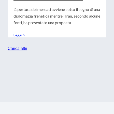
CENTRALI: SCENARI PER LE
TESORERIE
L’apertura dei mercati avviene sotto il segno di una
diplomazia frenetica mentre l’Iran, secondo alcune
fonti, ha presentato una proposta
Leggi >
Carica altri