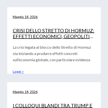
Maggio 18, 2026
CRISI DELLO STRETTO DI HORMUZ:
EFFETTI ECONOMICI, GEOPOLITICI
E IMPLICAZIONI PER EUROPA,
STATI UNITI E CINA
La crisi legata al blocco dello Stretto di Hormuz
sta iniziando a produrre effetti concreti
sull’economia globale, con particolare evidenza
Leggi >
Maggio 18, 2026
I COLLOQUI BLANDI TRA TRUMP E