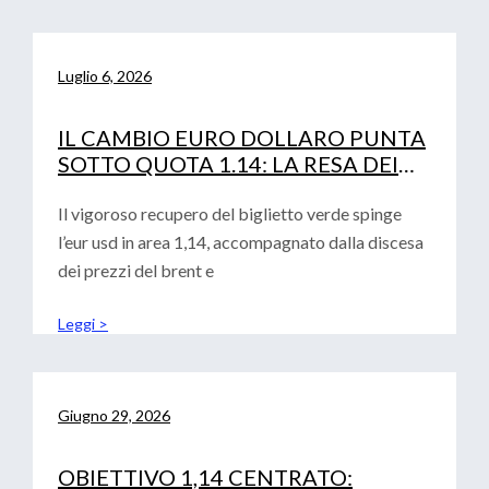
Luglio 6, 2026
IL CAMBIO EURO DOLLARO PUNTA
SOTTO QUOTA 1.14: LA RESA DEI
CONTI TRA FED, PETROLIO E
CURVA IRS
Il vigoroso recupero del biglietto verde spinge
l’eur usd in area 1,14, accompagnato dalla discesa
dei prezzi del brent e
Leggi >
Giugno 29, 2026
OBIETTIVO 1,14 CENTRATO: