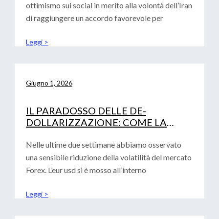
ottimismo sui social in merito alla volontà dell’Iran
di raggiungere un accordo favorevole per
Leggi >
Giugno 1, 2026
IL PARADOSSO DELLE DE-
DOLLARIZZAZIONE: COME LA
FRAMMENTAZIONE GLOBALE
RAFFORZA IL BIGLIETTO VERDE
Nelle ultime due settimane abbiamo osservato
una sensibile riduzione della volatilità del mercato
Forex. L’eur usd si è mosso all’interno
Leggi >