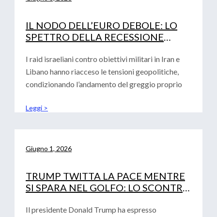
IL NODO DELL’EURO DEBOLE: LO
SPETTRO DELLA RECESSIONE
TECNICA E LA DECISIONE DEI TASSI
DI INTERESSE BCE
I raid israeliani contro obiettivi militari in Iran e
Libano hanno riacceso le tensioni geopolitiche,
condizionando l’andamento del greggio proprio
Leggi >
Giugno 1, 2026
TRUMP TWITTA LA PACE MENTRE
SI SPARA NEL GOLFO: LO SCONTRO
GEOPOLITICO SFIDA IL DEBUTTO
DI WARSH
Il presidente Donald Trump ha espresso