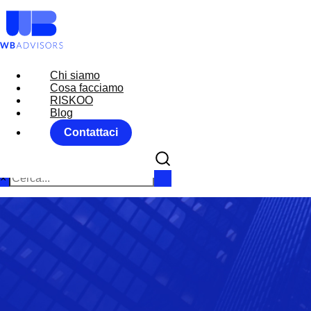
Chi siamo
Chi siamo
Cosa facciamo
Cosa facciamo
RISKOO
RISKOO
Blog
Blog
Contattaci
Contattaci
×