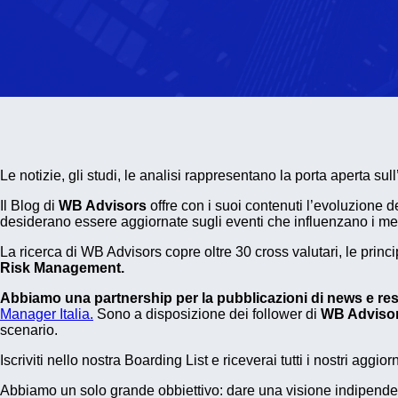
Le notizie, gli studi, le analisi rappresentano la porta aperta sul
Il Blog di
WB Advisors
offre con i suoi contenuti l’evoluzione d
desiderano essere aggiornate sugli eventi che influenzano i mer
La ricerca di WB Advisors copre oltre 30 cross valutari, le princi
Risk Management.
Abbiamo una partnership per la pubblicazioni di news e r
Manager Italia.
Sono a disposizione dei follower di
WB Adviso
scenario.
Iscriviti nello nostra Boarding List e riceverai tutti i nostri aggio
Abbiamo un solo grande obbiettivo: dare una visione indipendente 