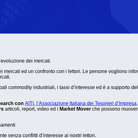
l’evoluzione dei mercati.
ei mercati ed un confronto con i lettori. Le persone vogliono info
cati.
pali commodity industriali, i tassi d’interesse ed è a supporto de
esearch con
AITI, l’Associazione Italiana dei Tesorieri d’Impresa,
rs
articoli, report, video ed i
Market Mover
che possono muovere i
rnamenti
senza conflitti d’interesse ai nostri lettori.