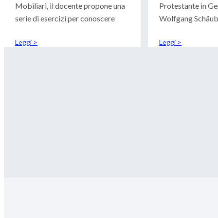
Mobiliari, il docente propone una
Protestante in Ge
serie di esercizi per conoscere
Wolfgang Schäubl
luterana, ha rece
Leggi >
Leggi >