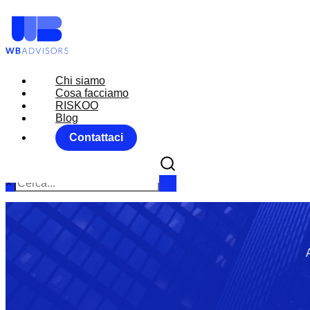
Chi siamo
Chi siamo
Cosa facciamo
Cosa facciamo
RISKOO
RISKOO
Blog
Blog
Contattaci
Contattaci
×