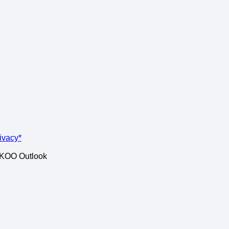
rivacy*
ISKOO Outlook