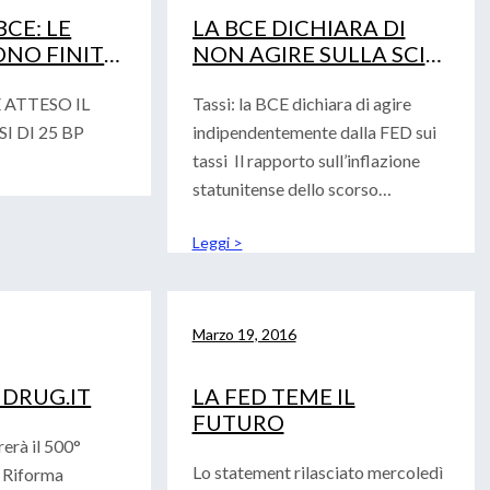
CE: LE
LA BCE DICHIARA DI
NO FINITE
NON AGIRE SULLA SCIA
NO.
DELLA FED
 ATTESO IL
Tassi: la BCE dichiara di agire
I DI 25 BP
indipendentemente dalla FED sui
tassi Il rapporto sull’inflazione
statunitense dello scorso
mercoledì unito all’esito
Leggi >
Marzo 19, 2016
 DRUG.IT
LA FED TEME IL
FUTURO
rerà il 500°
Lo statement rilasciato mercoledì
a Riforma