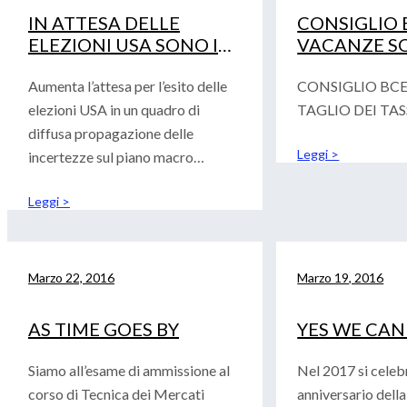
IN ATTESA DELLE
CONSIGLIO B
ELEZIONI USA SONO I
VACANZE SO
DATI A COMANDARE I
I PROBLEMI 
MERCATI
Aumenta l’attesa per l’esito delle
CONSIGLIO BCE
elezioni USA in un quadro di
TAGLIO DEI TASS
diffusa propagazione delle
Leggi >
incertezze sul piano macro
economico. La
Leggi >
Marzo 22, 2016
Marzo 19, 2016
AS TIME GOES BY
YES WE CAN
Siamo all’esame di ammissione al
Nel 2017 si celeb
corso di Tecnica dei Mercati
anniversario dell