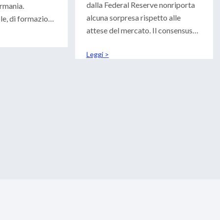
dalla Federal Reserve nonriporta
rmania.
alcuna sorpresa rispetto alle
e, di formazione
attese del mercato. Il consensus
ntemente scritto
degli investitori era
Leggi >