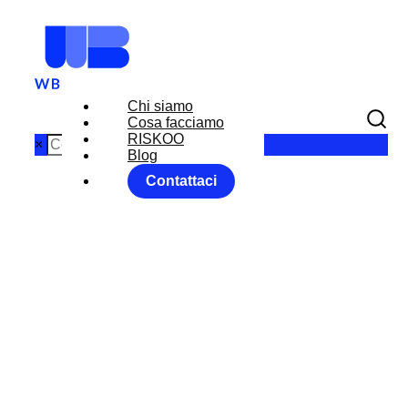
Chi siamo
Cosa facciamo
RISKOO
×
Blog
Contattaci
LA FED TEME
IL FUTURO
Home
Equity Market
LA FED TEME IL FUTURO