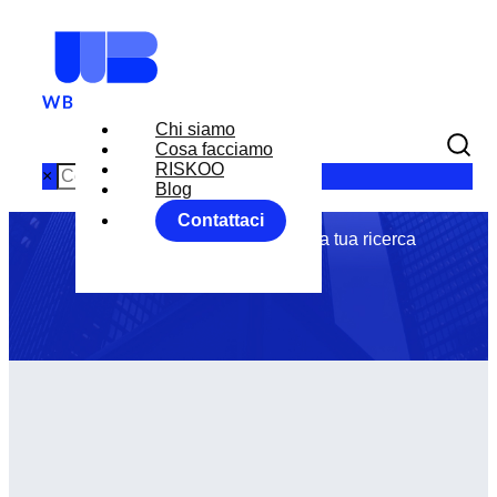
Chi siamo
Tag: NYSE
Cosa facciamo
RISKOO
×
Blog
Contattaci
Abbiamo trovato 0 articoli per la tua ricerca