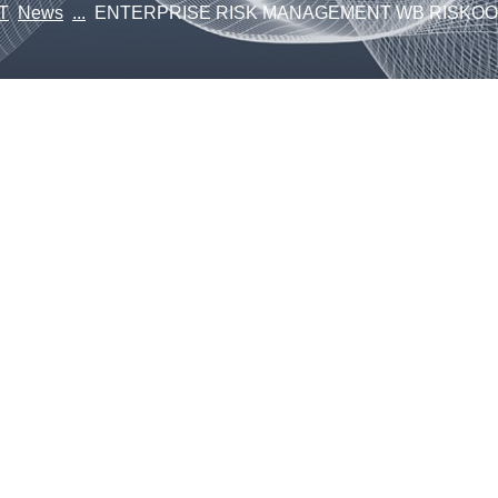
T
News
...
ENTERPRISE RISK MANAGEMENT WB RISKOO I