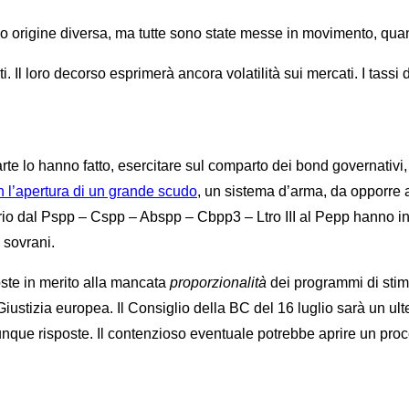
no origine diversa, ma tutte sono state messe in movimento, qua
i. Il loro decorso esprimerà ancora volatilità sui mercati. I tass
arte lo hanno fatto, esercitare sul comparto dei bond governativi
 l’apertura di un grande scudo
, un sistema d’arma, da opporre al
io dal Pspp – Cspp – Abspp – Cbpp3 – Ltro III al Pepp hanno in pa
 sovrani.
ste in merito alla mancata
proporzionalità
dei programmi di stim
ustizia europea. Il Consiglio della BC del 16 luglio sarà un ulte
munque risposte. Il contenzioso eventuale potrebbe aprire un pr