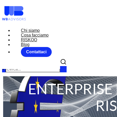
Chi siamo
Chi siamo
Cosa facciamo
Cosa facciamo
RISKOO
RISKOO
Blog
Blog
Contattaci
Contattaci
×
ENTERPRISE
RI