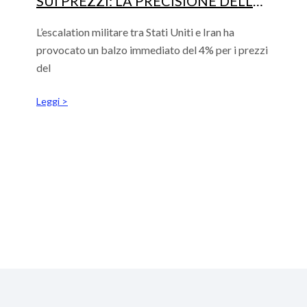
SUI PREZZI: LA PRECISIONE DELLE
ANALISI CONVALIDA LA ROADMAP
FINANZIARIA AZIENDALE
L’escalation militare tra Stati Uniti e Iran ha
provocato un balzo immediato del 4% per i prezzi
del
Leggi >