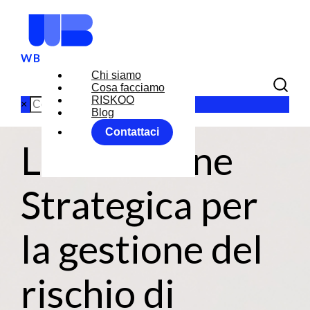
Chi siamo
Cosa facciamo
RISKOO
×
Blog
Contattaci
La Soluzione
Strategica per
la gestione del
rischio di