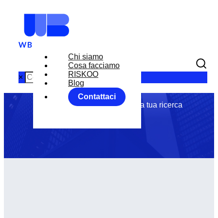
Chi siamo
Cosa facciamo
Tag: fx
RISKOO
×
Blog
Contattaci
Abbiamo trovato 0 articoli per la tua ricerca