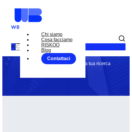
Chi siamo
Tag: BANCHE
Cosa facciamo
RISKOO
×
Blog
Contattaci
Abbiamo trovato 0 articoli per la tua ricerca