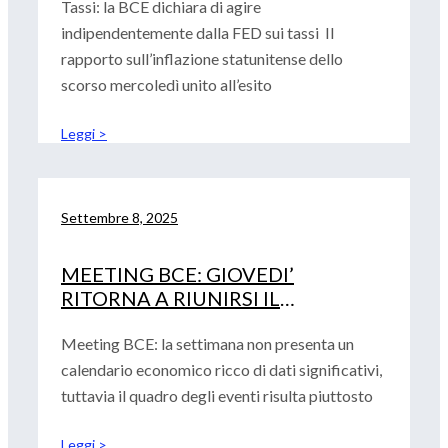
Tassi: la BCE dichiara di agire
indipendentemente dalla FED sui tassi Il
rapporto sull’inflazione statunitense dello
scorso mercoledì unito all’esito
Leggi >
Settembre 8, 2025
MEETING BCE: GIOVEDI’
RITORNA A RIUNIRSI IL
CONSIGLIO DELLA BANCA
CENTRALE EUROPEA
Meeting BCE: la settimana non presenta un
calendario economico ricco di dati significativi,
tuttavia il quadro degli eventi risulta piuttosto
Leggi >