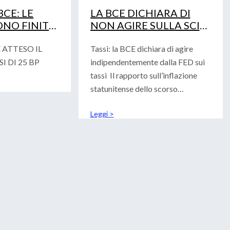
CE: LE
LA BCE DICHIARA DI
NO FINITE
NON AGIRE SULLA SCIA
NO.
DELLA FED
 ATTESO IL
Tassi: la BCE dichiara di agire
I DI 25 BP
indipendentemente dalla FED sui
tassi Il rapporto sull’inflazione
statunitense dello scorso
mercoledì unito all’esito
Leggi >