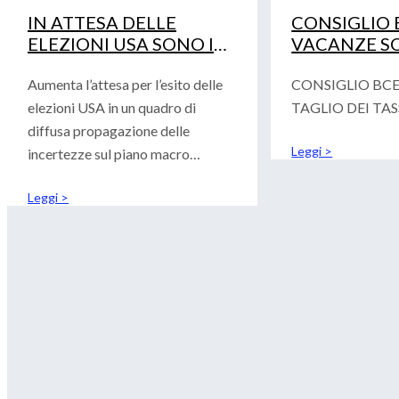
IN ATTESA DELLE
CONSIGLIO B
ELEZIONI USA SONO I
VACANZE SO
DATI A COMANDARE I
I PROBLEMI 
MERCATI
Aumenta l’attesa per l’esito delle
CONSIGLIO BCE
elezioni USA in un quadro di
TAGLIO DEI TASS
diffusa propagazione delle
Leggi >
incertezze sul piano macro
economico. La
Leggi >