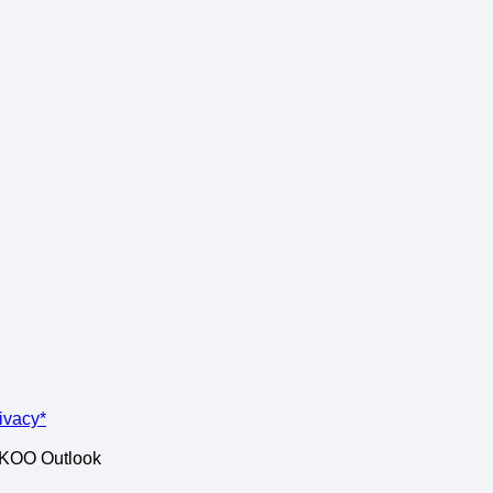
rivacy*
ISKOO Outlook