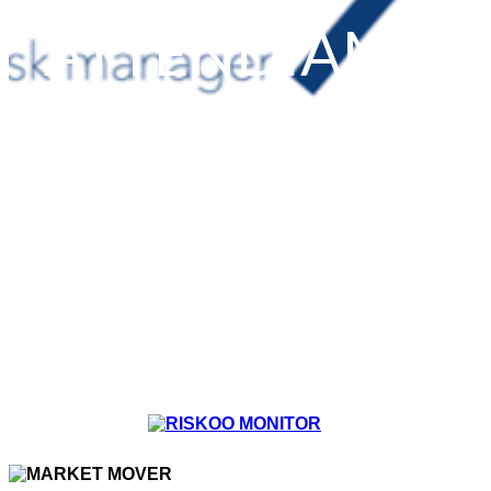
ATTENDIAMO
NOVITÀ!
Home
FOREX
News
...
OGGI RITORNA IN CAMPO LA BCE.
ATTENDIAMO NOVITÀ!