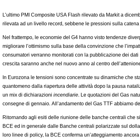
L’ultimo PMI Composite USA Flash rilevato da Markit a dicembre 
rilevata ad un livello record, sebbene le pressioni sulla caten
Nel frattempo, le economie del G4 hanno visto tendenze divergent
migliorare l’ottimismo sulla base della convinzione che l’impat
consumatori verranno monitorati con la pubblicazione dei dati s
crescita saranno anche nel nuovo anno al centro dell’attenione 
In Eurozona le tensioni sono concentrate su dinamiche che s
quantomeno dalla riapertura delle attività dopo la pausa nataliz
un mix di dichiarazioni
incendiarie
. Le quotazioni del Gas nat
consegne di gennaio. All’andamento del Gas TTF abbiamo ded
Ritornando agli esiti delle riunione delle banche centrali che s
BCE ed in generale dalle Banche centrali polarizzate sul dolla
loro linee di policy, la BCE conferma un’atteggiamento ancora o