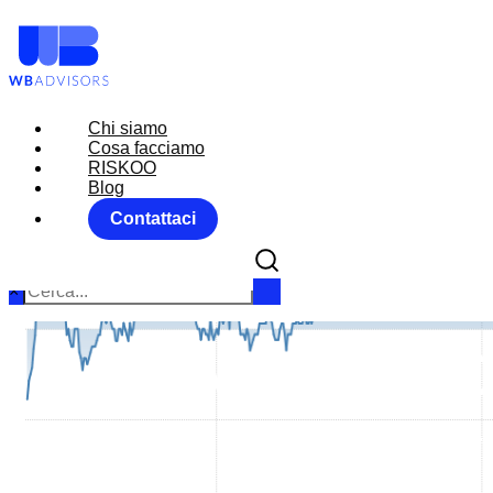
Chi siamo
Chi siamo
Cosa facciamo
Cosa facciamo
RISKOO
RISKOO
Blog
Blog
Contattaci
Contattaci
×
MARKET MO
Home
FX RISK M