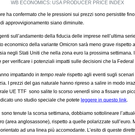
WB ECONOMICS: USA PRODUCER PRICE INDEX
ha confermato che le pressioni sui prezzi sono persistite fino all
a di approvvigionamento siano diminuite.
i sull’andamento della fiducia delle imprese nell’ultima serie di
to economico della variante Omicron sarà meno grave rispetto alle
ia negli Stati Uniti che nella zona euro la prossima settimana. I
per verificare i potenziali impatti sulle decisioni che la Federa
tanno impattando in
tempo reale
rispetto agli eventi sugli scenar
ia. I prezzi del gas naturale hanno ripreso a salire in modo irra
urale UE TTF sono salite lo scorso venerdì sino a fissare un pi
icato uno studio speciale che potete
leggere in questo link
.
i sono tenute la scorsa settimana, dobbiamo sottolineare l’attuale
ro (area anglosassone), rispetto a quelle polarizzate sull’euro.
rientato ad una linea più accomodante. L’esito di queste direttri