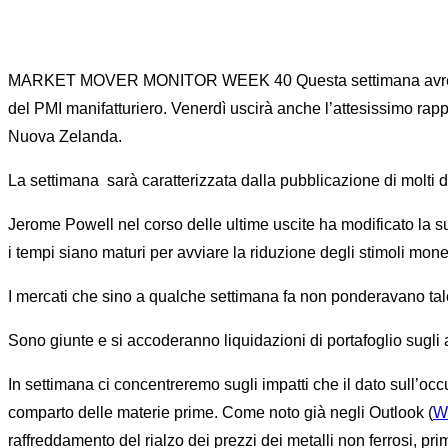
MARKET MOVER MONITOR WEEK 40 Questa settimana avremo la po
del PMI manifatturiero. Venerdì uscirà anche l’attesissimo rapp
Nuova Zelanda.
La settimana sarà caratterizzata dalla pubblicazione di molti da
Jerome Powell nel corso delle ultime uscite ha modificato la s
i tempi siano maturi per avviare la riduzione degli stimoli monet
I mercati che sino a qualche settimana fa non ponderavano tale 
Sono giunte e si accoderanno liquidazioni di portafoglio sugli
In settimana ci concentreremo sugli impatti che il dato sull’occu
comparto delle materie prime. Come noto già negli Outlook (
W
raffreddamento del rialzo dei prezzi dei metalli non ferrosi, p