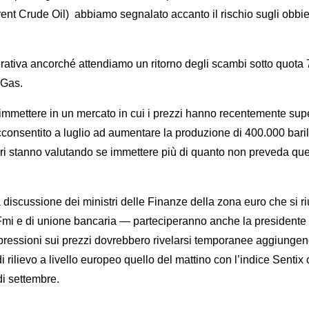
rent Crude Oil) abbiamo segnalato accanto il rischio sugli obbiet
rativa ancorché attendiamo un ritorno degli scambi sotto quota 7
 Gas.
immettere in un mercato in cui i prezzi hanno recentemente superat
nsentito a luglio ad aumentare la produzione di 400.000 barili 
ri stanno valutando se immettere più di quanto non preveda quel
lla discussione dei ministri delle Finanze della zona euro che si 
 Fmi e di unione bancaria — parteciperanno anche la presidente
e pressioni sui prezzi dovrebbero rivelarsi temporanee aggiunge
 a livello europeo quello del mattino con l’indice Sentix che 
di settembre.