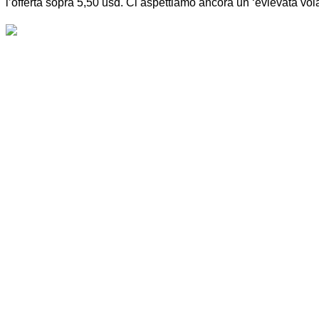
l’offerta sopra 5,50 usd. Ci aspettiamo ancora un ‘evlevata vola