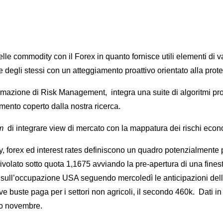
e commodity con il Forex in quanto fornisce utili elementi di val
 degli stessi con un atteggiamento proattivo orientato alla prote
rammazione di Risk Management, integra una suite di algoritmi p
mento coperto dalla nostra ricerca.
m
di integrare view di mercato con la mappatura dei rischi econom
orex ed interest rates definiscono un quadro potenzialmente posi
ivolato sotto quota 1,1675 avviando la pre-apertura di una finestra
to sull’occupazione USA seguendo mercoledì le anticipazioni dell
ve buste paga per i settori non agricoli, il secondo 460k. Dati i
zio novembre.