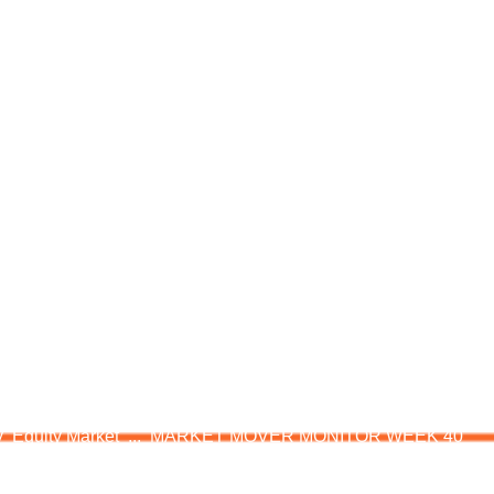
VER MONITOR W
y
Equity Market
...
MARKET MOVER MONITOR WEEK 40