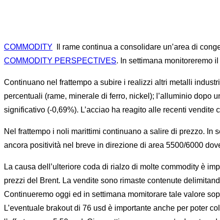
COMMODITY
Il rame continua a consolidare un’area di conge
COMMODITY PERSPECTIVES
. In settimana monitoreremo i
Continuano nel frattempo a subire i realizzi altri metalli indus
percentuali (rame, minerale di ferro, nickel); l’alluminio dopo 
significativo (-0,69%). L’acciao ha reagito alle recenti vendite
Nel frattempo i noli marittimi continuano a salire di prezzo. In
ancora positività nel breve in direzione di area 5500/6000 dove
La causa dell’ulteriore coda di rialzo di molte commodity è im
prezzi del Brent. La vendite sono rimaste contenute delimitando
Continueremo oggi ed in settimana momitorare tale valore sopr
L’eventuale brakout di 76 usd è importante anche per poter col