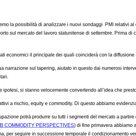
ssibilità di analizzare i nuovi sondaggi PMI relativi al com
orto sul mercato del lavoro statunitense di settembre. Prima di ci
ti economici il principale dei quali coinciderà con la diffusione 
ua narrazione sul tapering, aiutato in questo dai numerosi inter
ari.
ipotesi, si stanno velocemente convertendo all’idea che presto la
 attivi a rischio, equity e commodity. Di questo abbiamo evidenz
pazione potrà produrre su tutti i segmenti del mercato a partire da
B COMMODITY PERSPECTIVES
) di fine primavera abbiamo a
rima, per seguire in successione temporale il condizionamento vers