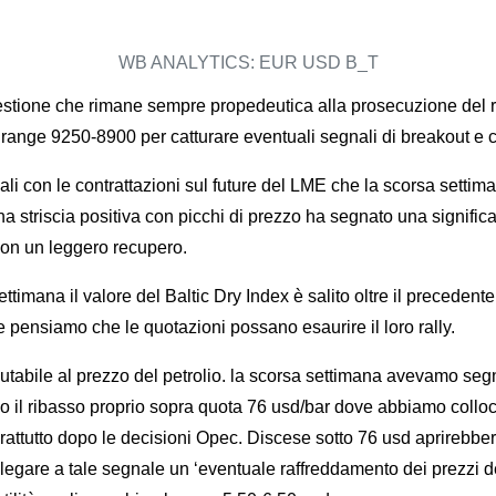
WB ANALYTICS: EUR USD B_T
stione che rimane sempre propedeutica alla prosecuzione del rib
l range 9250-8900 per catturare eventuali segnali di breakout e
triali con le contrattazioni sul future del LME che la scorsa setti
una striscia positiva con picchi di prezzo ha segnato una signifi
 con un leggero recupero.
 settimana il valore del Baltic Dry Index è salito oltre il prece
 pensiamo che le quotazioni possano esaurire il loro rally.
putabile al prezzo del petrolio. la scorsa settimana avevamo seg
 il ribasso proprio sopra quota 76 usd/bar dove abbiamo collocato
attutto dopo le decisioni Opec. Discese sotto 76 usd aprirebber
legare a tale segnale un ‘eventuale raffreddamento dei prezzi d