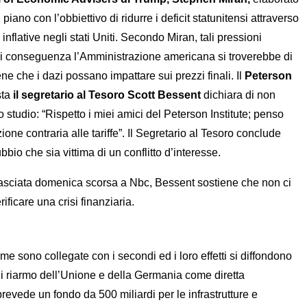
iano con l’obbiettivo di ridurre i deficit statunitensi attraverso
nflative negli stati Uniti. Secondo Miran, tali pressioni
 Di conseguenza l’Amministrazione americana si troverebbe di
e che i dazi possano impattare sui prezzi finali. Il
Peterson
sta
il segretario al Tesoro Scott Bessent
dichiara di non
studio: “Rispetto i miei amici del Peterson Institute; penso
ione contraria alle tariffe”. Il Segretario al Tesoro conclude
bio che sia vittima di un conflitto d’interesse.
a rilasciata domenica scorsa a Nbc, Bessent sostiene che non ci
icare una crisi finanziaria.
e sono collegate con i secondi ed i loro effetti si diffondono
 di riarmo dell’Unione e della Germania come diretta
evede un fondo da 500 miliardi per le infrastrutture e