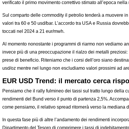
verificato il primo movimento correttivo stimato all’epoca ne
Sul comparto delle commodity il petrolio tenderà a muovere in
valori tra 60 e 50 usd/bar. L’accordo tra USA e Russia dovrebb
toccati nel 2024 a 21 eur/mwh.
Al momento nonostante i programmi di riarmo non vediamo ancora 
invece più di una preoccupazione il rialzo dei metalli prezios
prese di beneficio. Riteniamo che i corsi dell’oro siano destin
usd/oz mentre nel lungo non escludiamo valori prossimi ad are
EUR USD Trend: il mercato cerca risp
Pensiamo che il rally fulmineo dei tassi sul tratto lungo della
rendimenti del Bund verso il punto di partenza 2,5%. Accompag
come pensiamo, il relativo spread ritornerà verso la mediana 
In questa fase più di altre l’andamento dei rendimenti incorpor
Dipartimento del Tesoro di comprimere i tassi di indebitamento. 