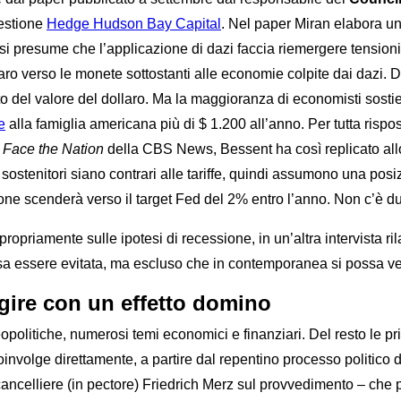
gestione
Hedge Hudson
Bay
Capital
. Nel paper Miran elabora un p
si presume che l’applicazione di dazi faccia riemergere tensioni i
ro verso le monete sottostanti alle economie colpite dai dazi.
o del valore del dollaro. Ma la maggioranza di economisti sostien
e
alla famiglia americana più di $ 1.200 all’anno. Per tutta rispo
a
Face the Nation
della CBS News, Bessent ha così replicato allo 
 sostenitori siano contrari alle tariffe, quindi assumono una posiz
one scenderà verso il target Fed del 2% entro l’anno. Non c’è dub
ù propriamente sulle ipotesi di recessione, in un’altra intervist
 essere evitata, ma escluso che in contemporanea si possa verif
agire con un effetto domino
politiche, numerosi temi economici e finanziari. Del resto le prim
coinvolge direttamente, a partire dal repentino processo politico
ncelliere (in pectore) Friedrich Merz sul provvedimento – che pr