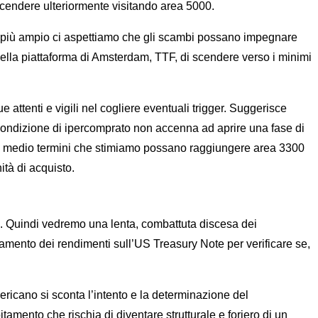
scendere ulteriormente visitando area 5000.
te più ampio ci aspettiamo che gli scambi possano impegnare
nella piattaforma di Amsterdam, TTF, di scendere verso i minimi
ttenti e vigili nel cogliere eventuali trigger. Suggerisce
a condizione di ipercomprato non accenna ad aprire una fase di
ivi di medio termini che stimiamo possano raggiungere area 3300
tà di acquisto.
ne. Quindi vedremo una lenta, combattuta discesa dei
mento dei rendimenti sull’US Treasury Note per verificare se,
ericano si sconta l’intento e la determinazione del
tamento che rischia di diventare strutturale e foriero di un