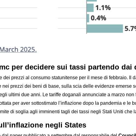
c per decidere sui tassi partendo dai da
ei prezzi al consumo statunitense per il mese di febbraio. Il da
are nei prezzi dei beni di base, sulla scia delle evidenze emerse
o degli ultimi due anni. Le tariffe doganali annunciate a marzo no
ottata per aver sottostimato l’inflazione dopo la pandemia e le 
te di soglia agli imminenti tagli dei tassi negli Stati Uniti che 
ll’inflazione negli States
e dal paper pubblicato a settembre dal responsabile del
Council