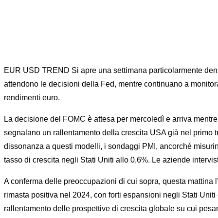
Home
RISKOO MONITOR
WB Pers
EUR USD TREND Si apre una settimana particolarmente densa di a
attendono le decisioni della Fed, mentre continuano a monitorare
rendimenti euro.
La decisione del FOMC è attesa per mercoledì e arriva mentre 
segnalano un rallentamento della crescita USA già nel primo tr
dissonanza a questi modelli, i sondaggi PMI, ancorché misurino
tasso di crescita negli Stati Uniti allo 0,6%. Le aziende interv
A conferma delle preoccupazioni di cui sopra, questa mattina l
rimasta positiva nel 2024, con forti espansioni negli Stati Unit
rallentamento delle prospettive di crescita globale su cui pesa