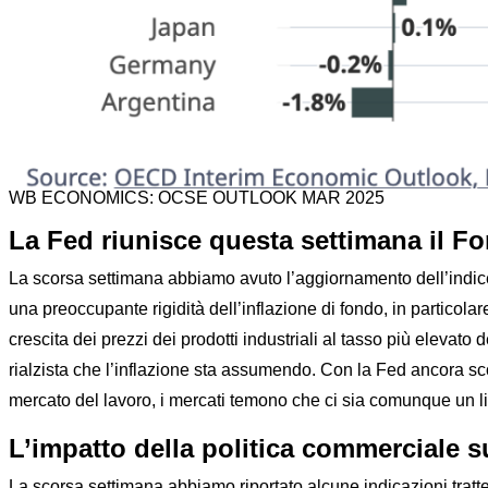
WB ECONOMICS: OCSE OUTLOOK MAR 2025
La Fed riunisce questa settimana il Fom
La scorsa settimana abbiamo avuto l’aggiornamento dell’indice d
una preoccupante rigidità dell’inflazione di fondo, in particol
crescita dei prezzi dei prodotti industriali al tasso più elevat
rialzista che l’inflazione sta assumendo. Con la Fed ancora sc
mercato del lavoro, i mercati temono che ci sia comunque un limi
L’impatto della politica commerciale su
La scorsa settimana abbiamo riportato alcune indicazioni tratt