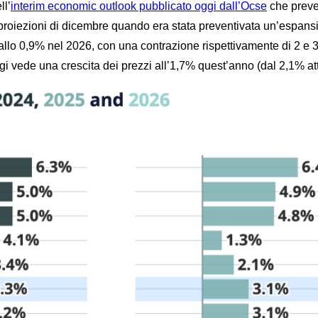
ll’
interim economic outlook pubblicato oggi dall’Ocse
che preved
e proiezioni di dicembre quando era stata preventivata un’espansi
e allo 0,9% nel 2026, con una contrazione rispettivamente di 2 e 3
igi vede una crescita dei prezzi all’1,7% quest’anno (dal 2,1% a