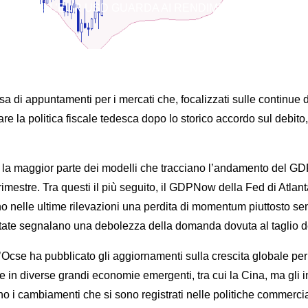
pectives
L’EUR USD GUARDA AI RENDIMENTI PER DEFINI
ppuntamenti per i mercati che, focalizzati sulle continue dichi
 la politica fiscale tedesca dopo lo storico accordo sul debito, 
la maggior parte dei modelli che tracciano l’andamento del GDP
imestre. Tra questi il più seguito, il GDPNow della Fed di Atlan
 nelle ultime rilevazioni una perdita di momentum piuttosto sen
istate segnalano una debolezza della domanda dovuta al taglio del 
’Ocse ha pubblicato gli aggiornamenti sulla crescita globale per
i e in diverse grandi economie emergenti, tra cui la Cina, ma gli
no i cambiamenti che si sono registrati nelle politiche commercia