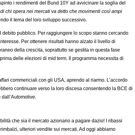
 spinto i rendimenti del Bund 10Y ad avvicinare la soglia del
 di chi opera nei mercati va detto che movimenti così ampi
nendo il tema del loro sviluppo successivo.
 e il debito pubblico. Per raggiungere lo scopo stanno cercando
nteresse. Per ottenere risultati hanno alzato il livello di
aneo della crescita, soprattutto se gestita in questa fase
a prima delle elezioni di mid term. Il programma necessita di
affari commericiali con gli USA, aprendo al riarmo. L’accordo
otrebbero continuare verso la loro discesa consentendo la BCE di
e dall’Automotive.
lità che sia il mercato azionario a pagare dazio! I ribassi
 rimbalzi, ulteriori vendite sui mercati. Ad oggi abbiamo