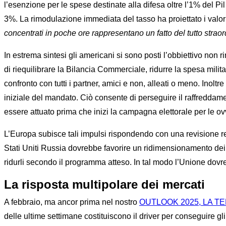
l’esenzione per le spese destinate alla difesa oltre l’1% del P
3%. La rimodulazione immediata del tasso ha proiettato i valor
concentrati in poche ore rappresentano un fatto del tutto straor
In estrema sintesi gli americani si sono posti l’obbiettivo non 
di riequilibrare la Bilancia Commerciale, ridurre la spesa militar
confronto con tutti i partner, amici e non, alleati o meno. Ino
iniziale del mandato. Ciò consente di perseguire il raffreddamen
essere attuato prima che inizi la campagna elettorale per le ovv
L’Europa subisce tali impulsi rispondendo con una revisione rep
Stati Uniti Russia dovrebbe favorire un ridimensionamento dei p
ridurli secondo il programma atteso. In tal modo l’Unione dovreb
La risposta multipolare dei mercati
A febbraio, ma ancor prima nel nostro
OUTLOOK 2025, LA T
delle ultime settimane costituiscono il driver per conseguire gl