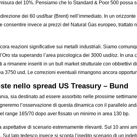
lla misura del 10%. Pensiamo che lo Standard & Poor 500 possa 
 direzione dei 60 usd/bar (Brent) nell’immediato. In un orizzon
e consentire invece ai prezzi del Natural Gas europeo, trattato 
reazioni significative sui metalli industriali. Siamo comunque a
i: l’Oro sta superando l’area psicologica dei 3000 usd/oz. In un
ati a rimanere inseriti in un bull market strutturale con obbiett
a 3750 usd. Le correzioni eventuali rimangono ancora opportuni
oste nello spread US Treasury – Bund
 curva, sia destinato ad essere assorbito nelle prossime settima
neremo l’osservazione di questa dinamica con il parallelo anda
del range 165/70 dopo aver fissato un minimo in area 130 bp.
a aspettative di scenario estremamente rilevanti. Sul 10 anni am
Sul lato tedesco invece si sconta l’inedito scenario di un indebi