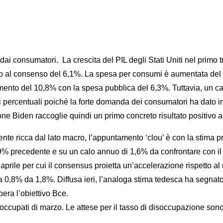
ai consumatori. La crescita del PIL degli Stati Uniti nel primo t
o al consenso del 6,1%. La spesa per consumi è aumentata del 10
mento del 10,8% con la spesa pubblica del 6,3%. Tuttavia, un calo
nti percentuali poiché la forte domanda dei consumatori ha dato 
ne Biden raccoglie quindi un primo concreto risultato positivo a
ricca dal lato macro, l’appuntamento ‘clou’ è con la stima preli
1,9% precedente e su un calo annuo di 1,6% da confrontare con i
di aprile per cui il consensus proietta un’accelerazione rispetto
 0,8% da 1,8%. Diffusa ieri, l’analoga stima tedesca ha segnato
era l’obiettivo Bce.
occupati di marzo. Le attese per il tasso di disoccupazione son