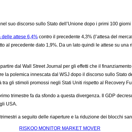
nel suo discorso sullo Stato dell’Unione dopo i primi 100 giorni
ra delle attese 6,4%
contro il precedente 4,3% (l’attesa del mercato
petto al precedente dato 1,9%. Da un lato quindi le attese su un
 a partire dal Wall Street Journal per gli effetti che il finanziam
e la polemica innescata dal WSJ dopo il discorso sullo Stato de
à tra gli stimoli promossi negli Stati Uniti rispetto al Recovery F
l primo trimestre fa da sfondo a questa divergenza. Il GDP decre
gli USA.
trimestri a seguito delle riaperture e la riduzione dei blocchi sani