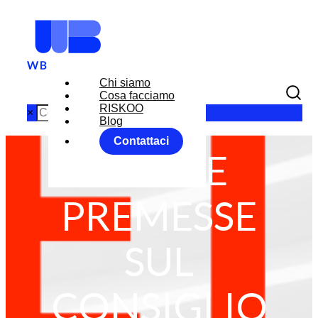
Chi siamo
Cosa facciamo
RISKOO
×
Blog
Contattaci
BCE: LE
PREMESSE
SUL
CONSIGLIO