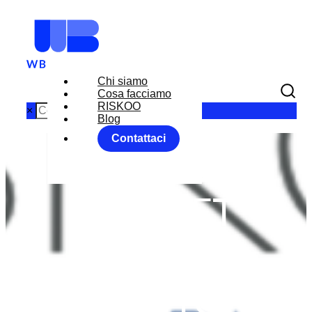
Chi siamo
Cosa facciamo
RISKOO
×
Blog
Contattaci
WEEKLY
MARKET
MOVER
MONITOR