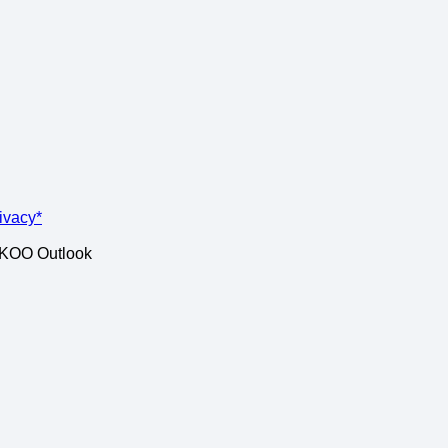
rivacy*
ISKOO Outlook