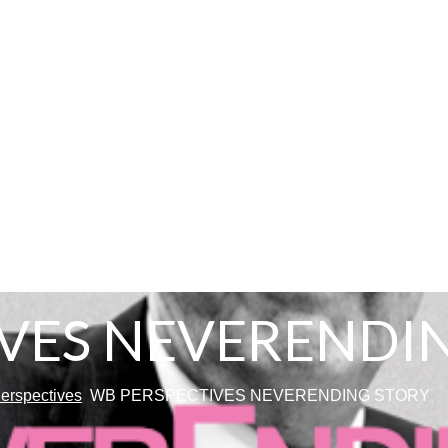
VES NEVERENDI
erspectives
WB PERSPECTIVES NEVERENDING STORY