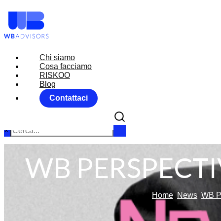
Chi siamo
Chi siamo
Cosa facciamo
Cosa facciamo
RISKOO
RISKOO
Blog
Blog
Contattaci
Contattaci
×
WB PERSPECTI
Home
News
WB P