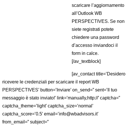
scaricare l’aggiornamento
all’Outlook WB
PERSPECTIVES. Se non
siete registrati potete
chiedere una password
d’accesso inviandoci il
form in calce.
[/av_textblock]
[av_contact title=’Desidero
ricevere le credenziali per scaricare il report WB
PERSPECTIVES’ button=’Inviare’ on_send=” sent=’Il tuo
messaggio è stato inviato!’ link=’manually,http://’ captcha=”
captcha_theme=’light’ captcha_size=’normal’
captcha_score=’0.5′ email=’info@wbadvisors.it’
from_email=” subject=”