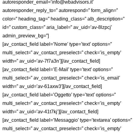
autoresponder_email=’info@wbadvisors.it’
autoresponder_reply_to=” autorespond=” form_align=”
color=” heading_tag=” heading_class=” alb_description=”
id=” custom_class=” aria_label=” av_uid=’av-8lzpcj’
admin_preview_bg=”]
[av_contact_field label=’Nome’ type=’text’ options=”
multi_select=” av_contact_preselect=” check=’is_empty’
width=” av_uid=’av-7f7a3n’][/av_contact_field]
[av_contact_field label=’E-Mail’ type=’text’ options=”
multi_select=” av_contact_preselect=” check=’is_email’
width=” av_uid=’av-61axw3′][/av_contact_field]
[av_contact_field label=’Oggetto’ type=’text’ options=”
multi_select=” av_contact_preselect=” check=’is_empty’
width=” av_uid=’av-41t7kj’][/av_contact_field]
[av_contact_field label=’Messaggio’ type=’textarea’ options=”
multi_select=” av_contact_preselect=” check=’is_empty’