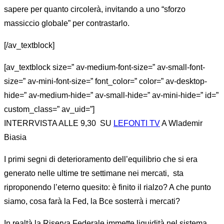
sapere per quanto circolerà, invitando a uno “sforzo
massiccio globale” per contrastarlo.
[/av_textblock]
[av_textblock size=” av-medium-font-size=” av-small-font-
size=” av-mini-font-size=” font_color=” color=” av-desktop-
hide=” av-medium-hide=” av-small-hide=” av-mini-hide=” id=”
custom_class=” av_uid=”]
INTERRVISTA ALLE 9,30 SU
LEFONTI TV
A Wlademir
Biasia
I primi segni di deterioramento dell’equilibrio che si era
generato nelle ultime tre settimane nei mercati, sta
riproponendo l’eterno quesito: è finito il rialzo? A che punto
siamo, cosa farà la Fed, la Bce sosterrà i mercati?
In realtà la Riserva Federale immette liquidità nel sistema