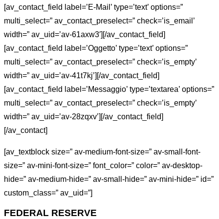
[av_contact_field label=’E-Mail’ type=’text’ options=”
multi_select=” av_contact_preselect=” check=’is_email’
width=” av_uid=’av-61axw3′][/av_contact_field]
[av_contact_field label=’Oggetto’ type=’text’ options=”
multi_select=” av_contact_preselect=” check=’is_empty’
width=” av_uid=’av-41t7kj’][/av_contact_field]
[av_contact_field label=’Messaggio’ type=’textarea’ options=”
multi_select=” av_contact_preselect=” check=’is_empty’
width=” av_uid=’av-28zqxv’][/av_contact_field]
[/av_contact]
[av_textblock size=” av-medium-font-size=” av-small-font-
size=” av-mini-font-size=” font_color=” color=” av-desktop-
hide=” av-medium-hide=” av-small-hide=” av-mini-hide=” id=”
custom_class=” av_uid=”]
FEDERAL RESERVE