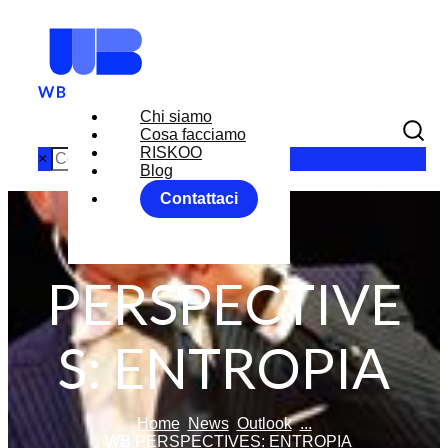
Chi siamo
Cosa facciamo
RISKOO
×
Blog
Contattaci
WB
PERSPECTIVE
S: ENTROPIA
Home
News
Outlook
...
WB PERSPECTIVES: ENTROPIA