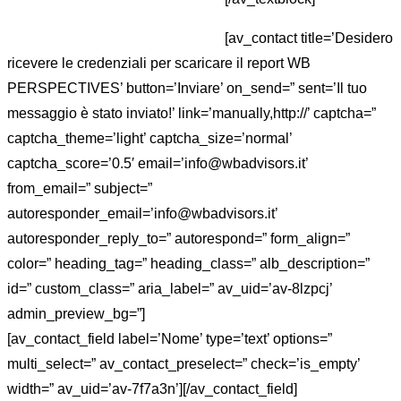
[av_contact title=’Desidero
ricevere le credenziali per scaricare il report WB
PERSPECTIVES’ button=’Inviare’ on_send=” sent=’Il tuo
messaggio è stato inviato!’ link=’manually,http://’ captcha=”
captcha_theme=’light’ captcha_size=’normal’
captcha_score=’0.5′ email=’info@wbadvisors.it’
from_email=” subject=”
autoresponder_email=’info@wbadvisors.it’
autoresponder_reply_to=” autorespond=” form_align=”
color=” heading_tag=” heading_class=” alb_description=”
id=” custom_class=” aria_label=” av_uid=’av-8lzpcj’
admin_preview_bg=”]
[av_contact_field label=’Nome’ type=’text’ options=”
multi_select=” av_contact_preselect=” check=’is_empty’
width=” av_uid=’av-7f7a3n’][/av_contact_field]