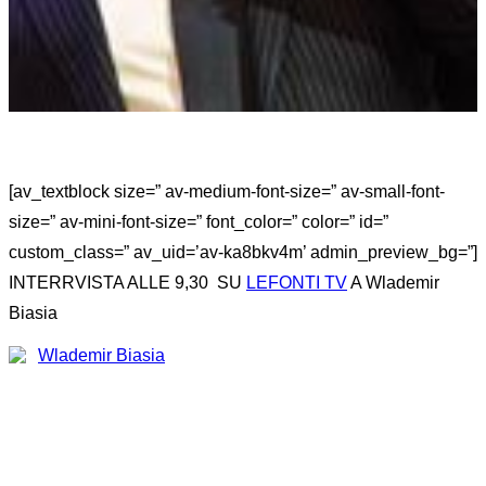
[av_textblock size=” av-medium-font-size=” av-small-font-
size=” av-mini-font-size=” font_color=” color=” id=”
custom_class=” av_uid=’av-ka8bkv4m’ admin_preview_bg=”]
INTERRVISTA ALLE 9,30 SU
LEFONTI TV
A Wlademir
Biasia