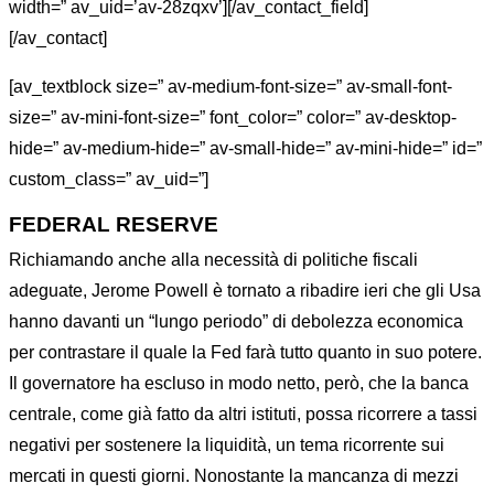
width=” av_uid=’av-28zqxv’][/av_contact_field]
[/av_contact]
[av_textblock size=” av-medium-font-size=” av-small-font-
size=” av-mini-font-size=” font_color=” color=” av-desktop-
hide=” av-medium-hide=” av-small-hide=” av-mini-hide=” id=”
custom_class=” av_uid=”]
FEDERAL RESERVE
Richiamando anche alla necessità di politiche fiscali
adeguate, Jerome Powell è tornato a ribadire ieri che gli Usa
hanno davanti un “lungo periodo” di debolezza economica
per contrastare il quale la Fed farà tutto quanto in suo potere.
Il governatore ha escluso in modo netto, però, che la banca
centrale, come già fatto da altri istituti, possa ricorrere a tassi
negativi per sostenere la liquidità, un tema ricorrente sui
mercati in questi giorni. Nonostante la mancanza di mezzi