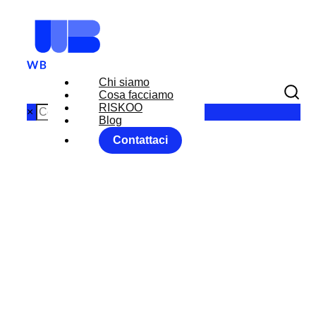
Chi siamo
Cosa facciamo
RISKOO
×
Blog
Contattaci
V shape
Recovery hope
Home
News
Outlook
...
V shape Recovery hope