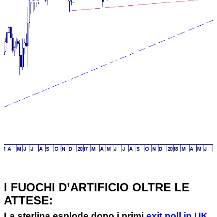
LA STERLINA
ESPLODE
Home
FX RISK MANAGEMENT
News
...
UNA SETTIMANA DA FUOCHI D’ARTIFICIO: LA
STERLINA ESPLODE
I FUOCHI D’ARTIFICIO OLTRE LE
ATTESE:
La sterlina esplode dopo i primi
exit poll in UK