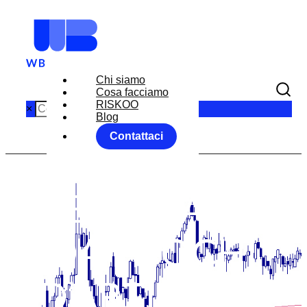
Chi siamo
Cosa facciamo
RISKOO
×
Blog
Contattaci
UNA
SETTIMANA
DA FUOCHI
D’ARTIFICIO: