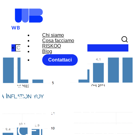
Chi siamo
Cosa facciamo
RISKOO
×
Blog
Contattaci
TASSI
D’INTERESSE:
BANCHE
CENTRALI IN