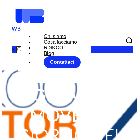
Chi siamo
Cosa facciamo
RISKOO
×
Blog
Contattaci
THANKSGIVI
NG MARKET
MOVER IL
GIORNO DEL