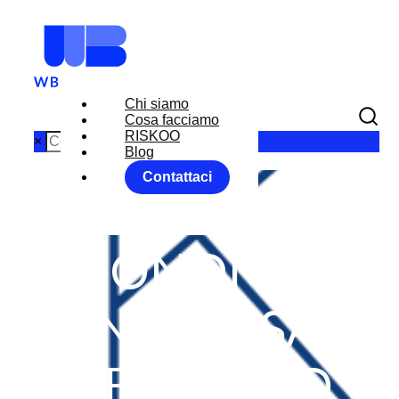
Chi siamo
Cosa facciamo
RISKOO
×
Blog
Contattaci
SCENARI
ECONOMICI:
IN ATTESA
DELL’ANNO