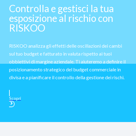
Controlla e gestisci la tua
esposizione al rischio con
RISKOO
RISKOO analizza gli effetti delle oscillazioni dei cambi
sul tuo budget e fatturato in valuta rispetto ai tuoi
obbiettivi di margine aziendale. Ti aiuteremo a definire il
posizionamento strategico del budget commerciale in
divisa e a pianificare il controllo della gestione dei rischi.
Scopri