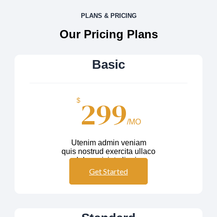
PLANS & PRICING
Our Pricing Plans
Basic
299
$
/MO
Utenim admin veniam
quis nostrud exercita ullaco
labos nisiut aliquip
Get Started