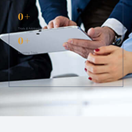
0
+
Trials & Arbitrations
0
+
Ongoing Trials