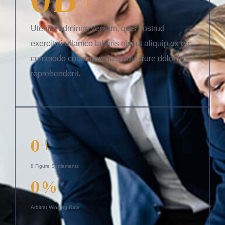
Utenim adminim veniam, quis nostrud
exercitati ullamco laboris nisi ut aliquip ex ea
commodo consequa duis aute irure dolor in
reprehenderit.
0
+
8 Figure Settlements
0
%
Arbitrat Winning Rate