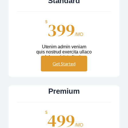
Standard
399
$
/MO
Utenim admin veniam
quis nostrud exercita ullaco
labos nisiut aliquip
Get Started
Premium
499
$
/MO